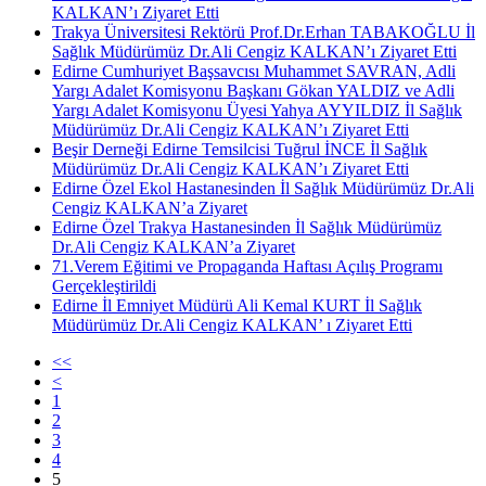
KALKAN’ı Ziyaret Etti
Trakya Üniversitesi Rektörü Prof.Dr.Erhan TABAKOĞLU İl
Sağlık Müdürümüz Dr.Ali Cengiz KALKAN’ı Ziyaret Etti
Edirne Cumhuriyet Başsavcısı Muhammet SAVRAN, Adli
Yargı Adalet Komisyonu Başkanı Gökan YALDIZ ve Adli
Yargı Adalet Komisyonu Üyesi Yahya AYYILDIZ İl Sağlık
Müdürümüz Dr.Ali Cengiz KALKAN’ı Ziyaret Etti
Beşir Derneği Edirne Temsilcisi Tuğrul İNCE İl Sağlık
Müdürümüz Dr.Ali Cengiz KALKAN’ı Ziyaret Etti
Edirne Özel Ekol Hastanesinden İl Sağlık Müdürümüz Dr.Ali
Cengiz KALKAN’a Ziyaret
Edirne Özel Trakya Hastanesinden İl Sağlık Müdürümüz
Dr.Ali Cengiz KALKAN’a Ziyaret
71.Verem Eğitimi ve Propaganda Haftası Açılış Programı
Gerçekleştirildi
Edirne İl Emniyet Müdürü Ali Kemal KURT İl Sağlık
Müdürümüz Dr.Ali Cengiz KALKAN’ ı Ziyaret Etti
<<
<
1
2
3
4
5