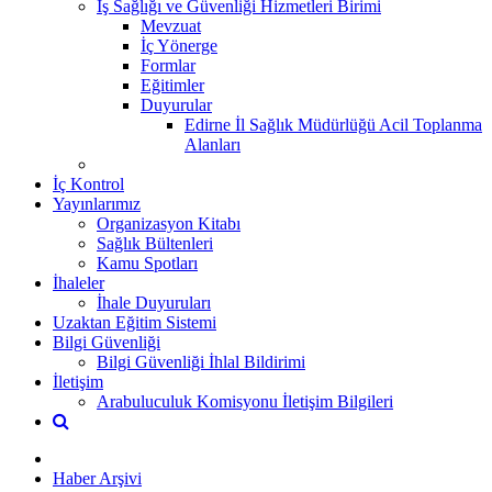
İş Sağlığı ve Güvenliği Hizmetleri Birimi
Mevzuat
İç Yönerge
Formlar
Eğitimler
Duyurular
Edirne İl Sağlık Müdürlüğü Acil Toplanma
Alanları
İç Kontrol
Yayınlarımız
Organizasyon Kitabı
Sağlık Bültenleri
Kamu Spotları
İhaleler
İhale Duyuruları
Uzaktan Eğitim Sistemi
Bilgi Güvenliği
Bilgi Güvenliği İhlal Bildirimi
İletişim
Arabuluculuk Komisyonu İletişim Bilgileri
Haber Arşivi