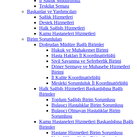
İl Sağlık Müdürümüz
Teşkilat Şeması
Başkanlar ve Yardımcıları
Sağlık Hizmetleri
Destek Hizmetleri
Halk Sağlığı Hizmetleri
Kamu Hastaneleri Hizmetleri
Birim Sorumluları
Doğrudan Müdüre Bağlı Birimler
Hukuk ve Muhakemet Birimi
Hasta Hakları İl Koordinatörlüğü
Sivil Savunma ve Seferberlik Birimi
Döner Sermaye ve Muhasebe Hizmetleri
Birimi
İl Kalite Koordinatörlüğü
Mesleki Sorumluluk İl Koordinatörlüğü
Halk Sağlığı Hizmetleri Başkanlığına Bağlı
Birimler
Toplum Sağlığı Birim Sorumlusu
Bulaşıcı Hastalıklar Birim Sorumlusu
Bulaşıcı Olmayan Hastalıklar Birim
Sorumlusu
Kamu Hastaneleri Hizmetleri Başkanlığına Bağlı
Birimler
Hastane Hizmetleri Birim Sorumlusu