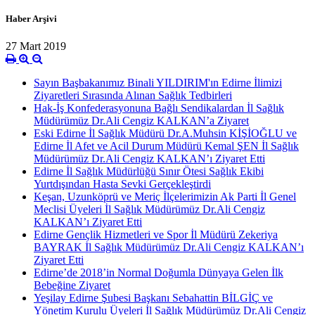
Haber Arşivi
27 Mart 2019
Sayın Başbakanımız Binali YILDIRIM'ın Edirne İlimizi
Ziyaretleri Sırasında Alınan Sağlık Tedbirleri
Hak-İş Konfederasyonuna Bağlı Sendikalardan İl Sağlık
Müdürümüz Dr.Ali Cengiz KALKAN’a Ziyaret
Eski Edirne İl Sağlık Müdürü Dr.A.Muhsin KİŞİOĞLU ve
Edirne İl Afet ve Acil Durum Müdürü Kemal ŞEN İl Sağlık
Müdürümüz Dr.Ali Cengiz KALKAN’ı Ziyaret Etti
Edirne İl Sağlık Müdürlüğü Sınır Ötesi Sağlık Ekibi
Yurtdışından Hasta Sevki Gerçekleştirdi
Keşan, Uzunköprü ve Meriç İlçelerimizin Ak Parti İl Genel
Meclisi Üyeleri İl Sağlık Müdürümüz Dr.Ali Cengiz
KALKAN’ı Ziyaret Etti
Edirne Gençlik Hizmetleri ve Spor İl Müdürü Zekeriya
BAYRAK İl Sağlık Müdürümüz Dr.Ali Cengiz KALKAN’ı
Ziyaret Etti
Edirne’de 2018’in Normal Doğumla Dünyaya Gelen İlk
Bebeğine Ziyaret
Yeşilay Edirne Şubesi Başkanı Sebahattin BİLGİÇ ve
Yönetim Kurulu Üyeleri İl Sağlık Müdürümüz Dr.Ali Cengiz