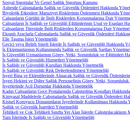
Sosyal Sigortalar Ve Genel Sağlık Sigortası Kanunu
Asbestle Çalışmalarda Sağlık ve Güvenlik Önlemleri Hakkında Yöne
Biyolojik Etkenlere Maruziyet Risklerinin Önlenmesi Hakkında Yöne
Çalışanların Gürültü ile İlgili Risklerden Korunmalarına Dair Yönetm
Çalışanların İş Sağlığı ve Güvenliği Eğitimlerinin Usul ve Esasları 
Çalışanların Titreşimle İlgili Risklerden Korunmalarına Dair Yönetme
Ekranlı Araçlarla Çalışmalarda Sağlık ve Güvenlik Önlemleri Hakkı
Elle Taşıma İşleri Yönetmeliği
Geçici veya Belirli Süreli İşlerde İş Sağlığı ve Güvenliği Hakkında Y
İş Ekipmanlarının Kullanımında Sağlık ve Güvenlik Şartları Yönetmel
İş Güvenliği Uzmanlarının Görev, Yetki, Sorumluluk ve Eğitimleri 
İş Sağlığı ve Güvenliği Hizmetleri Yönetmeliği
İş Sağlığı ve Güvenliği Kurulları Hakkında Yönetmelik
İş Sağlığı ve Güvenliği Risk Değerlendirmesi Yönetmeliği
İşyeri Bina ve Eklentilerinde Alınacak Sağlık ve Güvenlik Önlemlerin
İşyeri Hekimi ve Diğer Sağlık Personelinin Görev, Yetki, Sorumlulu
İşyerlerinde Acil Durumlar Hakkında Yönetmelik
Kadın Çalışanların Gece Postalarında Çalıştırılma Koşulları Hakkınd
Kimyasal Maddelerle Çalışmalarda Sağlık ve Güvenlik Önlemleri H
Kişisel Koruyucu Donanımların İşyerlerinde Kullanılması Hakkında 
Sağlık ve Güvenlik İşaretleri Yönetmeliği
Tehlikeli ve Çok Tehlikeli Sınıfta Yer Alan İşlerde Çalıştırılacakları
Yapı İşlerinde İş Sağlığı ve Güvenliği Yönetmeliği