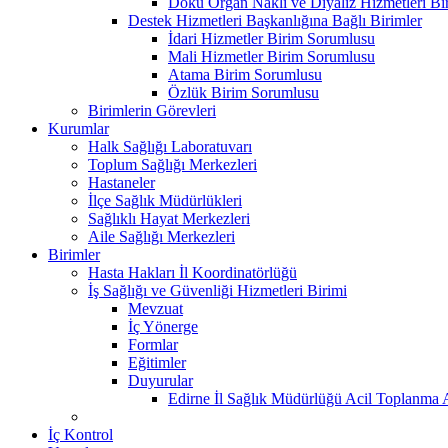
Doku Organ Nakli ve Diyaliz Hizmetleri B
Destek Hizmetleri Başkanlığına Bağlı Birimler
İdari Hizmetler Birim Sorumlusu
Mali Hizmetler Birim Sorumlusu
Atama Birim Sorumlusu
Özlük Birim Sorumlusu
Birimlerin Görevleri
Kurumlar
Halk Sağlığı Laboratuvarı
Toplum Sağlığı Merkezleri
Hastaneler
İlçe Sağlık Müdürlükleri
Sağlıklı Hayat Merkezleri
Aile Sağlığı Merkezleri
Birimler
Hasta Hakları İl Koordinatörlüğü
İş Sağlığı ve Güvenliği Hizmetleri Birimi
Mevzuat
İç Yönerge
Formlar
Eğitimler
Duyurular
Edirne İl Sağlık Müdürlüğü Acil Toplanma A
İç Kontrol