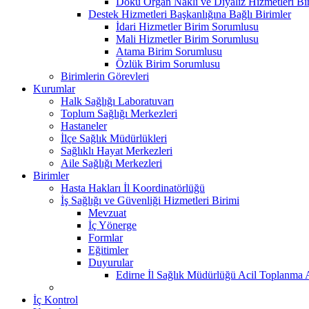
Doku Organ Nakli ve Diyaliz Hizmetleri B
Destek Hizmetleri Başkanlığına Bağlı Birimler
İdari Hizmetler Birim Sorumlusu
Mali Hizmetler Birim Sorumlusu
Atama Birim Sorumlusu
Özlük Birim Sorumlusu
Birimlerin Görevleri
Kurumlar
Halk Sağlığı Laboratuvarı
Toplum Sağlığı Merkezleri
Hastaneler
İlçe Sağlık Müdürlükleri
Sağlıklı Hayat Merkezleri
Aile Sağlığı Merkezleri
Birimler
Hasta Hakları İl Koordinatörlüğü
İş Sağlığı ve Güvenliği Hizmetleri Birimi
Mevzuat
İç Yönerge
Formlar
Eğitimler
Duyurular
Edirne İl Sağlık Müdürlüğü Acil Toplanma A
İç Kontrol