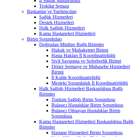
İl Sağlık Müdürümüz
Teşkilat Şeması
Başkanlar ve Yardımcıları
Sağlık Hizmetleri
Destek Hizmetleri
Halk Sağlığı Hizmetleri
Kamu Hastaneleri Hizmetleri
Birim Sorumluları
Doğrudan Müdüre Bağlı Birimler
Hukuk ve Muhakemet Birimi
Hasta Hakları İl Koordinatörlüğü
Sivil Savunma ve Seferberlik Birimi
Döner Sermaye ve Muhasebe Hizmetleri
Birimi
İl Kalite Koordinatörlüğü
Mesleki Sorumluluk İl Koordinatörlüğü
Halk Sağlığı Hizmetleri Başkanlığına Bağlı
Birimler
Toplum Sağlığı Birim Sorumlusu
Bulaşıcı Hastalıklar Birim Sorumlusu
Bulaşıcı Olmayan Hastalıklar Birim
Sorumlusu
Kamu Hastaneleri Hizmetleri Başkanlığına Bağlı
Birimler
Hastane Hizmetleri Birim Sorumlusu