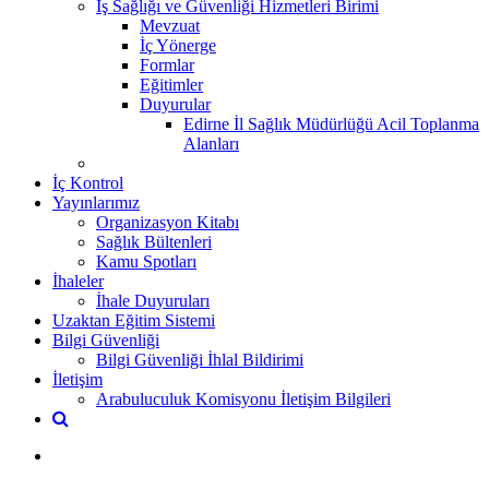
İş Sağlığı ve Güvenliği Hizmetleri Birimi
Mevzuat
İç Yönerge
Formlar
Eğitimler
Duyurular
Edirne İl Sağlık Müdürlüğü Acil Toplanma
Alanları
İç Kontrol
Yayınlarımız
Organizasyon Kitabı
Sağlık Bültenleri
Kamu Spotları
İhaleler
İhale Duyuruları
Uzaktan Eğitim Sistemi
Bilgi Güvenliği
Bilgi Güvenliği İhlal Bildirimi
İletişim
Arabuluculuk Komisyonu İletişim Bilgileri