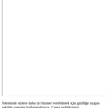
Sitemizde sizlere daha iyi hizmet verebilmek için gizliliğe uygun
şekilde çerezler kullanmaktayız. Çerez politikamızı