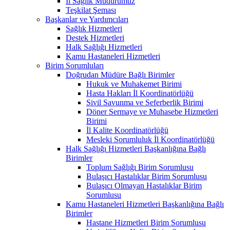
İl Sağlık Müdürümüz
Teşkilat Şeması
Başkanlar ve Yardımcıları
Sağlık Hizmetleri
Destek Hizmetleri
Halk Sağlığı Hizmetleri
Kamu Hastaneleri Hizmetleri
Birim Sorumluları
Doğrudan Müdüre Bağlı Birimler
Hukuk ve Muhakemet Birimi
Hasta Hakları İl Koordinatörlüğü
Sivil Savunma ve Seferberlik Birimi
Döner Sermaye ve Muhasebe Hizmetleri
Birimi
İl Kalite Koordinatörlüğü
Mesleki Sorumluluk İl Koordinatörlüğü
Halk Sağlığı Hizmetleri Başkanlığına Bağlı
Birimler
Toplum Sağlığı Birim Sorumlusu
Bulaşıcı Hastalıklar Birim Sorumlusu
Bulaşıcı Olmayan Hastalıklar Birim
Sorumlusu
Kamu Hastaneleri Hizmetleri Başkanlığına Bağlı
Birimler
Hastane Hizmetleri Birim Sorumlusu