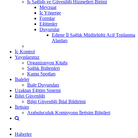
İş Sağlığı ve Güvenliği Hizmetleri Birimi
Mevzuat
İç Yönerge
Formlar
Eğitimler
Duyurular
Edirne İl Sağlık Müdürlüğü Acil Toplanma
Alanları
İç Kontrol
Yayınlarımız
Organizasyon Kitabı
Sağlık Bültenleri
Kamu Spotları
İhaleler
İhale Duyuruları
Uzaktan Eğitim Sistemi
Bilgi Güvenliği
Bilgi Güvenliği İhlal Bildirimi
İletişim
Arabuluculuk Komisyonu İletişim Bilgileri
Haberler