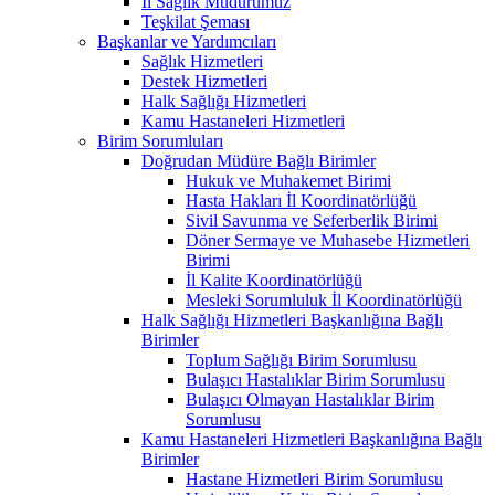
İl Sağlık Müdürümüz
Teşkilat Şeması
Başkanlar ve Yardımcıları
Sağlık Hizmetleri
Destek Hizmetleri
Halk Sağlığı Hizmetleri
Kamu Hastaneleri Hizmetleri
Birim Sorumluları
Doğrudan Müdüre Bağlı Birimler
Hukuk ve Muhakemet Birimi
Hasta Hakları İl Koordinatörlüğü
Sivil Savunma ve Seferberlik Birimi
Döner Sermaye ve Muhasebe Hizmetleri
Birimi
İl Kalite Koordinatörlüğü
Mesleki Sorumluluk İl Koordinatörlüğü
Halk Sağlığı Hizmetleri Başkanlığına Bağlı
Birimler
Toplum Sağlığı Birim Sorumlusu
Bulaşıcı Hastalıklar Birim Sorumlusu
Bulaşıcı Olmayan Hastalıklar Birim
Sorumlusu
Kamu Hastaneleri Hizmetleri Başkanlığına Bağlı
Birimler
Hastane Hizmetleri Birim Sorumlusu