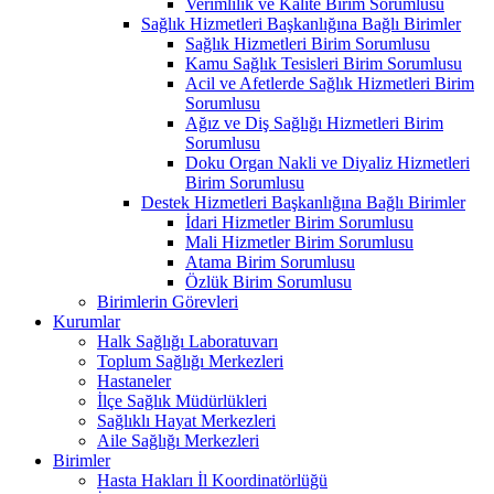
Verimlilik ve Kalite Birim Sorumlusu
Sağlık Hizmetleri Başkanlığına Bağlı Birimler
Sağlık Hizmetleri Birim Sorumlusu
Kamu Sağlık Tesisleri Birim Sorumlusu
Acil ve Afetlerde Sağlık Hizmetleri Birim
Sorumlusu
Ağız ve Diş Sağlığı Hizmetleri Birim
Sorumlusu
Doku Organ Nakli ve Diyaliz Hizmetleri
Birim Sorumlusu
Destek Hizmetleri Başkanlığına Bağlı Birimler
İdari Hizmetler Birim Sorumlusu
Mali Hizmetler Birim Sorumlusu
Atama Birim Sorumlusu
Özlük Birim Sorumlusu
Birimlerin Görevleri
Kurumlar
Halk Sağlığı Laboratuvarı
Toplum Sağlığı Merkezleri
Hastaneler
İlçe Sağlık Müdürlükleri
Sağlıklı Hayat Merkezleri
Aile Sağlığı Merkezleri
Birimler
Hasta Hakları İl Koordinatörlüğü