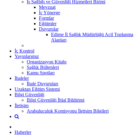
İş Sağlığı ve Güvenliği Hizmetleri Birimi
Mevzuat
İç Yönerge
Formlar
Eğitimler
Duyurular
Edirne İl Sağlık Müdürlüğü Acil Toplanma
Alanları
İç Kontrol
Yayınlarımız
Organizasyon Kitabı
Sağlık Bültenleri
Kamu Spotları
İhaleler
İhale Duyuruları
Uzaktan Eğitim Sistemi
Bilgi Güvenliği
Bilgi Güvenliği İhlal Bildirimi
İletişim
Arabuluculuk Komisyonu İletişim Bilgileri
Haberler