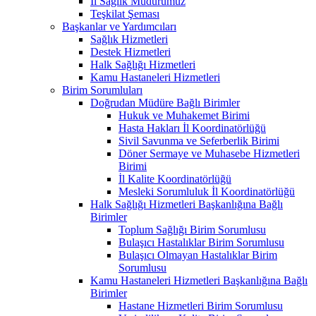
İl Sağlık Müdürümüz
Teşkilat Şeması
Başkanlar ve Yardımcıları
Sağlık Hizmetleri
Destek Hizmetleri
Halk Sağlığı Hizmetleri
Kamu Hastaneleri Hizmetleri
Birim Sorumluları
Doğrudan Müdüre Bağlı Birimler
Hukuk ve Muhakemet Birimi
Hasta Hakları İl Koordinatörlüğü
Sivil Savunma ve Seferberlik Birimi
Döner Sermaye ve Muhasebe Hizmetleri
Birimi
İl Kalite Koordinatörlüğü
Mesleki Sorumluluk İl Koordinatörlüğü
Halk Sağlığı Hizmetleri Başkanlığına Bağlı
Birimler
Toplum Sağlığı Birim Sorumlusu
Bulaşıcı Hastalıklar Birim Sorumlusu
Bulaşıcı Olmayan Hastalıklar Birim
Sorumlusu
Kamu Hastaneleri Hizmetleri Başkanlığına Bağlı
Birimler
Hastane Hizmetleri Birim Sorumlusu