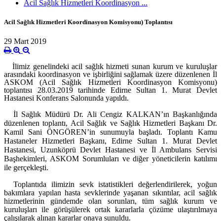
Acil Sağlık Hizmetleri Koordinasyon ...
Acil Sağlık Hizmetleri Koordinasyon Komisyonu) Toplantısı
29 Mart 2019
İlimiz genelindeki acil sağlık hizmeti sunan kurum ve kuruluşlar
arasındaki koordinasyon ve işbirliğini sağlamak üzere düzenlenen İl
ASKOM (Acil Sağlık Hizmetleri Koordinasyon Komisyonu)
toplantısı 28.03.2019 tarihinde Edirne Sultan 1. Murat Devlet
Hastanesi Konferans Salonunda yapıldı.
İl Sağlık Müdürü Dr. Ali Cengiz KALKAN’ın Başkanlığında
düzenlenen toplantı, Acil Sağlık ve Sağlık Hizmetleri Başkanı Dr.
Kamil Sani ÖNGÖREN’in sunumuyla başladı. Toplantı
Kamu
Hastaneler Hizmetleri Başkanı, Edirne Sultan 1. Murat Devlet
Hastanesi, Uzunköprü Devlet Hastanesi ve İl Ambulans Servisi
Başhekimleri, ASKOM Sorumluları
ve diğer yöneticilerin katılımı
ile gerçekleşti.
Toplantıda ilimizin sevk istatistikleri değerlendirilerek, yoğun
bakımlara yapılan hasta sevklerinde yaşanan sıkıntılar, a
cil sağlık
hizmetlerinin gündemde olan sorunları, tüm sağlık kurum ve
kuruluşları ile görüşülerek ortak kararlarla çözüme ulaştırılmaya
çalışılarak alınan kararlar onaya sunuldu.