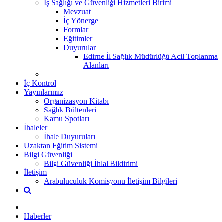
İş Sağlığı ve Güvenliği Hizmetleri Birimi
Mevzuat
İç Yönerge
Formlar
Eğitimler
Duyurular
Edirne İl Sağlık Müdürlüğü Acil Toplanma
Alanları
İç Kontrol
Yayınlarımız
Organizasyon Kitabı
Sağlık Bültenleri
Kamu Spotları
İhaleler
İhale Duyuruları
Uzaktan Eğitim Sistemi
Bilgi Güvenliği
Bilgi Güvenliği İhlal Bildirimi
İletişim
Arabuluculuk Komisyonu İletişim Bilgileri
Haberler