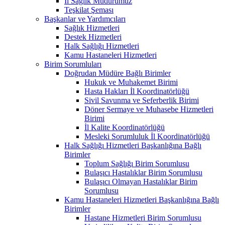
İl Sağlık Müdürümüz
Teşkilat Şeması
Başkanlar ve Yardımcıları
Sağlık Hizmetleri
Destek Hizmetleri
Halk Sağlığı Hizmetleri
Kamu Hastaneleri Hizmetleri
Birim Sorumluları
Doğrudan Müdüre Bağlı Birimler
Hukuk ve Muhakemet Birimi
Hasta Hakları İl Koordinatörlüğü
Sivil Savunma ve Seferberlik Birimi
Döner Sermaye ve Muhasebe Hizmetleri
Birimi
İl Kalite Koordinatörlüğü
Mesleki Sorumluluk İl Koordinatörlüğü
Halk Sağlığı Hizmetleri Başkanlığına Bağlı
Birimler
Toplum Sağlığı Birim Sorumlusu
Bulaşıcı Hastalıklar Birim Sorumlusu
Bulaşıcı Olmayan Hastalıklar Birim
Sorumlusu
Kamu Hastaneleri Hizmetleri Başkanlığına Bağlı
Birimler
Hastane Hizmetleri Birim Sorumlusu