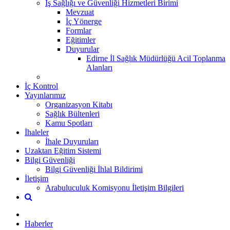
İş Sağlığı ve Güvenliği Hizmetleri Birimi
Mevzuat
İç Yönerge
Formlar
Eğitimler
Duyurular
Edirne İl Sağlık Müdürlüğü Acil Toplanma
Alanları
İç Kontrol
Yayınlarımız
Organizasyon Kitabı
Sağlık Bültenleri
Kamu Spotları
İhaleler
İhale Duyuruları
Uzaktan Eğitim Sistemi
Bilgi Güvenliği
Bilgi Güvenliği İhlal Bildirimi
İletişim
Arabuluculuk Komisyonu İletişim Bilgileri
Haberler