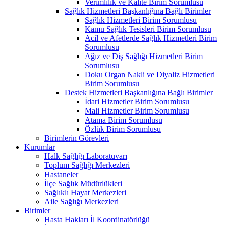
Verimlilik ve Kalite Birim Sorumlusu
Sağlık Hizmetleri Başkanlığına Bağlı Birimler
Sağlık Hizmetleri Birim Sorumlusu
Kamu Sağlık Tesisleri Birim Sorumlusu
Acil ve Afetlerde Sağlık Hizmetleri Birim
Sorumlusu
Ağız ve Diş Sağlığı Hizmetleri Birim
Sorumlusu
Doku Organ Nakli ve Diyaliz Hizmetleri
Birim Sorumlusu
Destek Hizmetleri Başkanlığına Bağlı Birimler
İdari Hizmetler Birim Sorumlusu
Mali Hizmetler Birim Sorumlusu
Atama Birim Sorumlusu
Özlük Birim Sorumlusu
Birimlerin Görevleri
Kurumlar
Halk Sağlığı Laboratuvarı
Toplum Sağlığı Merkezleri
Hastaneler
İlçe Sağlık Müdürlükleri
Sağlıklı Hayat Merkezleri
Aile Sağlığı Merkezleri
Birimler
Hasta Hakları İl Koordinatörlüğü