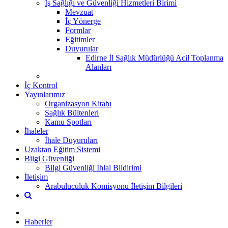
İş Sağlığı ve Güvenliği Hizmetleri Birimi
Mevzuat
İç Yönerge
Formlar
Eğitimler
Duyurular
Edirne İl Sağlık Müdürlüğü Acil Toplanma
Alanları
İç Kontrol
Yayınlarımız
Organizasyon Kitabı
Sağlık Bültenleri
Kamu Spotları
İhaleler
İhale Duyuruları
Uzaktan Eğitim Sistemi
Bilgi Güvenliği
Bilgi Güvenliği İhlal Bildirimi
İletişim
Arabuluculuk Komisyonu İletişim Bilgileri
Haberler