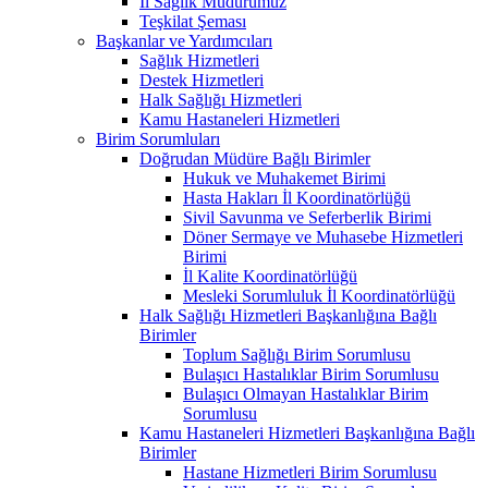
İl Sağlık Müdürümüz
Teşkilat Şeması
Başkanlar ve Yardımcıları
Sağlık Hizmetleri
Destek Hizmetleri
Halk Sağlığı Hizmetleri
Kamu Hastaneleri Hizmetleri
Birim Sorumluları
Doğrudan Müdüre Bağlı Birimler
Hukuk ve Muhakemet Birimi
Hasta Hakları İl Koordinatörlüğü
Sivil Savunma ve Seferberlik Birimi
Döner Sermaye ve Muhasebe Hizmetleri
Birimi
İl Kalite Koordinatörlüğü
Mesleki Sorumluluk İl Koordinatörlüğü
Halk Sağlığı Hizmetleri Başkanlığına Bağlı
Birimler
Toplum Sağlığı Birim Sorumlusu
Bulaşıcı Hastalıklar Birim Sorumlusu
Bulaşıcı Olmayan Hastalıklar Birim
Sorumlusu
Kamu Hastaneleri Hizmetleri Başkanlığına Bağlı
Birimler
Hastane Hizmetleri Birim Sorumlusu