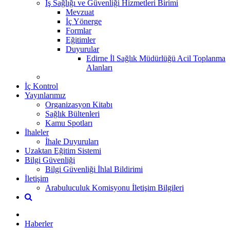
İş Sağlığı ve Güvenliği Hizmetleri Birimi
Mevzuat
İç Yönerge
Formlar
Eğitimler
Duyurular
Edirne İl Sağlık Müdürlüğü Acil Toplanma
Alanları
İç Kontrol
Yayınlarımız
Organizasyon Kitabı
Sağlık Bültenleri
Kamu Spotları
İhaleler
İhale Duyuruları
Uzaktan Eğitim Sistemi
Bilgi Güvenliği
Bilgi Güvenliği İhlal Bildirimi
İletişim
Arabuluculuk Komisyonu İletişim Bilgileri
Haberler