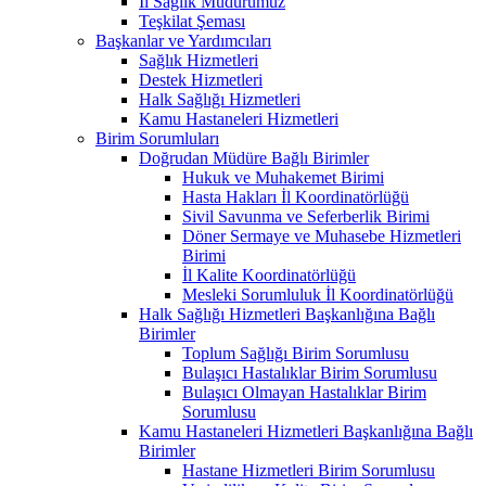
İl Sağlık Müdürümüz
Teşkilat Şeması
Başkanlar ve Yardımcıları
Sağlık Hizmetleri
Destek Hizmetleri
Halk Sağlığı Hizmetleri
Kamu Hastaneleri Hizmetleri
Birim Sorumluları
Doğrudan Müdüre Bağlı Birimler
Hukuk ve Muhakemet Birimi
Hasta Hakları İl Koordinatörlüğü
Sivil Savunma ve Seferberlik Birimi
Döner Sermaye ve Muhasebe Hizmetleri
Birimi
İl Kalite Koordinatörlüğü
Mesleki Sorumluluk İl Koordinatörlüğü
Halk Sağlığı Hizmetleri Başkanlığına Bağlı
Birimler
Toplum Sağlığı Birim Sorumlusu
Bulaşıcı Hastalıklar Birim Sorumlusu
Bulaşıcı Olmayan Hastalıklar Birim
Sorumlusu
Kamu Hastaneleri Hizmetleri Başkanlığına Bağlı
Birimler
Hastane Hizmetleri Birim Sorumlusu