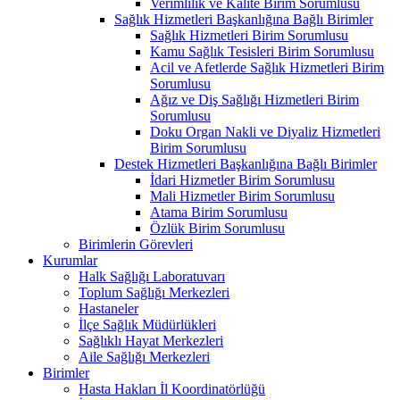
Verimlilik ve Kalite Birim Sorumlusu
Sağlık Hizmetleri Başkanlığına Bağlı Birimler
Sağlık Hizmetleri Birim Sorumlusu
Kamu Sağlık Tesisleri Birim Sorumlusu
Acil ve Afetlerde Sağlık Hizmetleri Birim
Sorumlusu
Ağız ve Diş Sağlığı Hizmetleri Birim
Sorumlusu
Doku Organ Nakli ve Diyaliz Hizmetleri
Birim Sorumlusu
Destek Hizmetleri Başkanlığına Bağlı Birimler
İdari Hizmetler Birim Sorumlusu
Mali Hizmetler Birim Sorumlusu
Atama Birim Sorumlusu
Özlük Birim Sorumlusu
Birimlerin Görevleri
Kurumlar
Halk Sağlığı Laboratuvarı
Toplum Sağlığı Merkezleri
Hastaneler
İlçe Sağlık Müdürlükleri
Sağlıklı Hayat Merkezleri
Aile Sağlığı Merkezleri
Birimler
Hasta Hakları İl Koordinatörlüğü