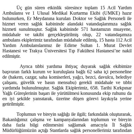
Üç gün süren etkinlik süresince toplam 15 Acil Yardım
Ambulansı ve 1 Ulusal Medikal Kurtarma Ekibi (UMKE) hazır
bulunurken, Er Meydanına kurulan Doktor ve Sağlık Personeli ile
hizmet veren sağlık kabininde alandaki vatandaşlarımıza sağlık
hizmeti sunulmuştur. Sağlık kabininde 571 hastamızın muayene,
müdahale ve takibi gerçekleştirilmiş olup, 22 vatandaşımıza
ambulans ekiplerimiz tarafından müdahale edilmiş, 15 hasta 112 Acil
Yardım Ambulanslarımız ile Edirne Sultan 1. Murat Devlet
Hastanesi ve Trakya Üniversitesi Tıp Fakültesi Hastanesi’ne nakil
edilmiştir.
Ayrıca tıbbi yardıma ihtiyaç duyarak sağlık ekibimize
başvuran farklı kurum ve kuruluşlara bağlı 62 saha içi personeline
de (hakem, cazgır, saha komiserleri, yağcı, bezci, davulcu, belediye
çalışanı, güvelik ve basın mensubu) gerekli müdahale ve tıbbi
yardımda bulunulmuştur. Sağlık Ekiplerimiz, 658. Tarihi Kırkpınar
Yağlı Güreşlerinin başarı ile yürütülmesi konusunda ekip ruhunu da
en iyi şekilde yansıtarak, üzerine düşen görevi layıkıyla yerine
getirilmiştir.
Toplumun ve bireyin sağlığı ile ilgili; farkındalık oluşturarak,
Bakanlığımız çalışma ve kampanyalarından toplumun ve bireyin
daha fazla bilgi edinmesini sağlamak amacıyla
İl Sağlık
Müdürlüğümüzün açtığı Stantlarda sağlık personellerimiz tarafından