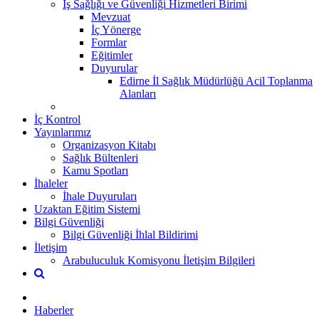
İş Sağlığı ve Güvenliği Hizmetleri Birimi
Mevzuat
İç Yönerge
Formlar
Eğitimler
Duyurular
Edirne İl Sağlık Müdürlüğü Acil Toplanma
Alanları
İç Kontrol
Yayınlarımız
Organizasyon Kitabı
Sağlık Bültenleri
Kamu Spotları
İhaleler
İhale Duyuruları
Uzaktan Eğitim Sistemi
Bilgi Güvenliği
Bilgi Güvenliği İhlal Bildirimi
İletişim
Arabuluculuk Komisyonu İletişim Bilgileri
Haberler