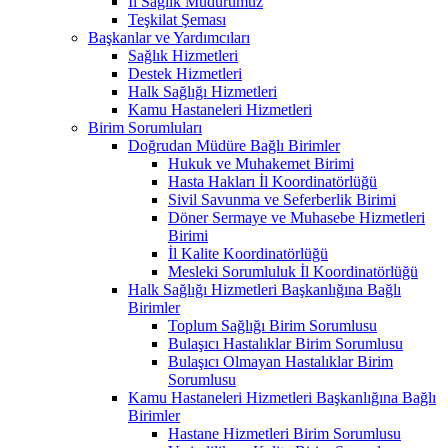
İl Sağlık Müdürümüz
Teşkilat Şeması
Başkanlar ve Yardımcıları
Sağlık Hizmetleri
Destek Hizmetleri
Halk Sağlığı Hizmetleri
Kamu Hastaneleri Hizmetleri
Birim Sorumluları
Doğrudan Müdüre Bağlı Birimler
Hukuk ve Muhakemet Birimi
Hasta Hakları İl Koordinatörlüğü
Sivil Savunma ve Seferberlik Birimi
Döner Sermaye ve Muhasebe Hizmetleri
Birimi
İl Kalite Koordinatörlüğü
Mesleki Sorumluluk İl Koordinatörlüğü
Halk Sağlığı Hizmetleri Başkanlığına Bağlı
Birimler
Toplum Sağlığı Birim Sorumlusu
Bulaşıcı Hastalıklar Birim Sorumlusu
Bulaşıcı Olmayan Hastalıklar Birim
Sorumlusu
Kamu Hastaneleri Hizmetleri Başkanlığına Bağlı
Birimler
Hastane Hizmetleri Birim Sorumlusu