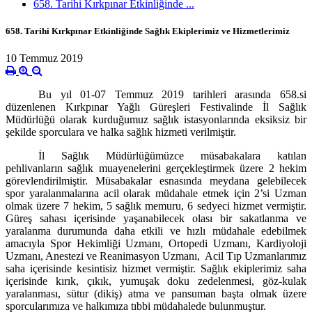
658. Tarihi Kırkpınar Etkinliğinde ...
658. Tarihi Kırkpınar Etkinliğinde Sağlık Ekiplerimiz ve Hizmetlerimiz
10 Temmuz 2019
Bu yıl 01-07 Temmuz 2019 tarihleri arasında 658.si
düzenlenen Kırkpınar Yağlı Güreşleri Festivalinde İl Sağlık
Müdürlüğü olarak kurduğumuz sağlık istasyonlarında eksiksiz bir
şekilde sporculara ve halka sağlık hizmeti verilmiştir.
İl Sağlık Müdürlüğümüzce müsabakalara katılan
pehlivanların sağlık muayenelerini gerçekleştirmek üzere 2 hekim
görevlendirilmiştir. Müsabakalar esnasında meydana gelebilecek
spor yaralanmalarına acil olarak müdahale etmek için 2’si Uzman
olmak üzere 7 hekim, 5 sağlık memuru, 6 sedyeci hizmet vermiştir.
Güreş sahası içerisinde yaşanabilecek olası bir sakatlanma ve
yaralanma durumunda daha etkili ve hızlı müdahale edebilmek
amacıyla Spor Hekimliği Uzmanı, Ortopedi Uzmanı, Kardiyoloji
Uzmanı, Anestezi ve Reanimasyon Uzmanı, Acil Tıp Uzmanlarımız
saha içerisinde kesintisiz hizmet vermiştir. Sağlık ekiplerimiz saha
içerisinde kırık, çıkık, yumuşak doku zedelenmesi, göz-kulak
yaralanması, sütur (dikiş) atma ve pansuman başta olmak üzere
sporcularımıza ve halkımıza tıbbi müdahalede bulunmuştur.