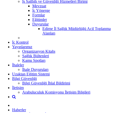
İş Sağlığı ve Güvenliği Hizmetleri Birimi
Mevzuat
İç Yönerge
Formlar
Eğitimler
Duyurular
Edirne İl Sağlık Müdürlüğü Acil Toplanma
Alanları
İç Kontrol
Yayınlarımız
Organizasyon Kitabı
Sağlık Bültenleri
Kamu Spotları
İhaleler
İhale Duyuruları
Uzaktan Eğitim Sistemi
Bilgi Güvenliği
Bilgi Güvenliği İhlal Bildirimi
İletişim
Arabuluculuk Komisyonu İletişim Bilgileri
Haberler