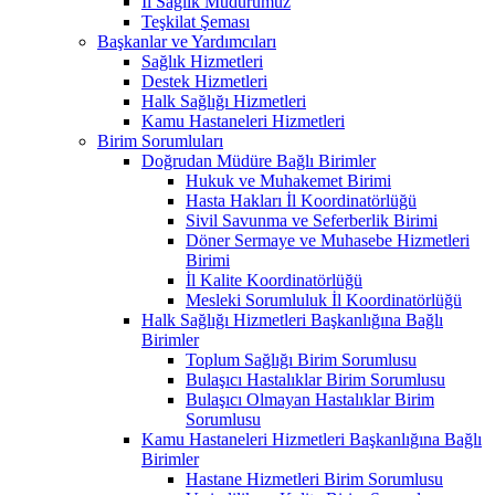
İl Sağlık Müdürümüz
Teşkilat Şeması
Başkanlar ve Yardımcıları
Sağlık Hizmetleri
Destek Hizmetleri
Halk Sağlığı Hizmetleri
Kamu Hastaneleri Hizmetleri
Birim Sorumluları
Doğrudan Müdüre Bağlı Birimler
Hukuk ve Muhakemet Birimi
Hasta Hakları İl Koordinatörlüğü
Sivil Savunma ve Seferberlik Birimi
Döner Sermaye ve Muhasebe Hizmetleri
Birimi
İl Kalite Koordinatörlüğü
Mesleki Sorumluluk İl Koordinatörlüğü
Halk Sağlığı Hizmetleri Başkanlığına Bağlı
Birimler
Toplum Sağlığı Birim Sorumlusu
Bulaşıcı Hastalıklar Birim Sorumlusu
Bulaşıcı Olmayan Hastalıklar Birim
Sorumlusu
Kamu Hastaneleri Hizmetleri Başkanlığına Bağlı
Birimler
Hastane Hizmetleri Birim Sorumlusu