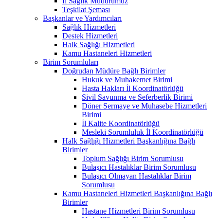
İl Sağlık Müdürümüz
Teşkilat Şeması
Başkanlar ve Yardımcıları
Sağlık Hizmetleri
Destek Hizmetleri
Halk Sağlığı Hizmetleri
Kamu Hastaneleri Hizmetleri
Birim Sorumluları
Doğrudan Müdüre Bağlı Birimler
Hukuk ve Muhakemet Birimi
Hasta Hakları İl Koordinatörlüğü
Sivil Savunma ve Seferberlik Birimi
Döner Sermaye ve Muhasebe Hizmetleri
Birimi
İl Kalite Koordinatörlüğü
Mesleki Sorumluluk İl Koordinatörlüğü
Halk Sağlığı Hizmetleri Başkanlığına Bağlı
Birimler
Toplum Sağlığı Birim Sorumlusu
Bulaşıcı Hastalıklar Birim Sorumlusu
Bulaşıcı Olmayan Hastalıklar Birim
Sorumlusu
Kamu Hastaneleri Hizmetleri Başkanlığına Bağlı
Birimler
Hastane Hizmetleri Birim Sorumlusu