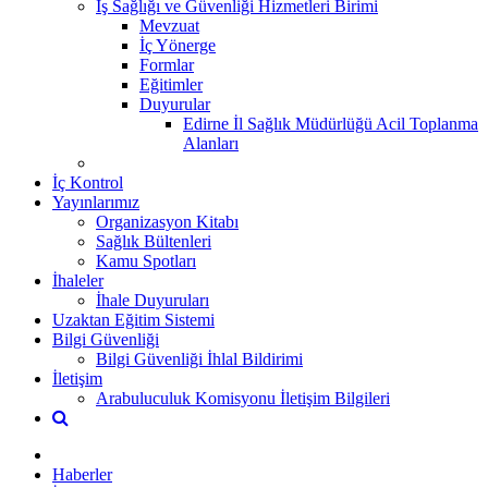
İş Sağlığı ve Güvenliği Hizmetleri Birimi
Mevzuat
İç Yönerge
Formlar
Eğitimler
Duyurular
Edirne İl Sağlık Müdürlüğü Acil Toplanma
Alanları
İç Kontrol
Yayınlarımız
Organizasyon Kitabı
Sağlık Bültenleri
Kamu Spotları
İhaleler
İhale Duyuruları
Uzaktan Eğitim Sistemi
Bilgi Güvenliği
Bilgi Güvenliği İhlal Bildirimi
İletişim
Arabuluculuk Komisyonu İletişim Bilgileri
Haberler