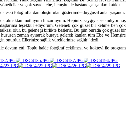
ticiler ve çok sayıda ebe, hemşire ile hastane çalışanları katıldı.
sında eski fotoğraflardan oluşturulan gösterimde duygusal anlar yaşandı.
ızda olmaktan mutluyum huzurluyum. Hepinizi saygıyla selamlıyor hoş
 arkadaşlarıma teşekkür ediyorum. Gelenek çok güzel bir kelime ben çok
lkası olur, bu geleneği birlikte besleriz. Bu gün burada çok güzel bir
 hususen zaman ayırarak buraya gelerek katılan tüm Ebe ve Hemşire
n onurdur. Ellerinize sağlık yüreklerinize sağlık’’ dedi.
ile devam etti. Toplu halde fotoğraf çekilmesi ve kokteyl ile program