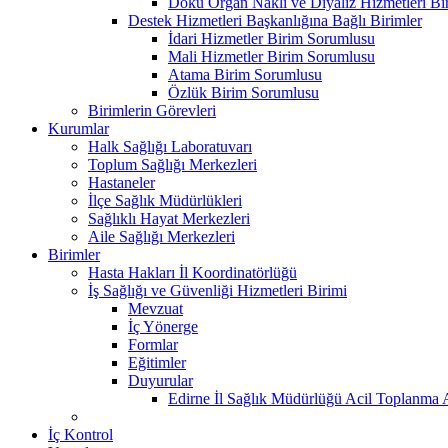
Doku Organ Nakli ve Diyaliz Hizmetleri B
Destek Hizmetleri Başkanlığına Bağlı Birimler
İdari Hizmetler Birim Sorumlusu
Mali Hizmetler Birim Sorumlusu
Atama Birim Sorumlusu
Özlük Birim Sorumlusu
Birimlerin Görevleri
Kurumlar
Halk Sağlığı Laboratuvarı
Toplum Sağlığı Merkezleri
Hastaneler
İlçe Sağlık Müdürlükleri
Sağlıklı Hayat Merkezleri
Aile Sağlığı Merkezleri
Birimler
Hasta Hakları İl Koordinatörlüğü
İş Sağlığı ve Güvenliği Hizmetleri Birimi
Mevzuat
İç Yönerge
Formlar
Eğitimler
Duyurular
Edirne İl Sağlık Müdürlüğü Acil Toplanma A
İç Kontrol