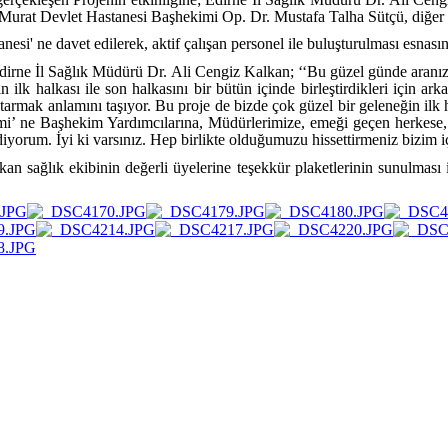
urat Devlet Hastanesi Başhekimi Op. Dr. Mustafa Talha Sütçü, diğer yöne
anesi
' ne davet edilerek, aktif çalışan personel ile buluşturulması esna
dirne İl Sağlık Müdürü Dr. Ali Cengiz Kalkan; ‘‘Bu güzel günde aran
in ilk halkası ile son halkasını bir bütün içinde birleştirdikleri için
rmak anlamını taşıyor. Bu proje de bizde çok güzel bir geleneğin ilk ha
mi’ ne Başhekim Yardımcılarına, Müdürlerimize, emeği geçen herkese,
iyorum. İyi ki varsınız. Hep birlikte olduğumuzu hissettirmeniz bizim içi
n sağlık ekibinin değerli üyelerine teşekkür plaketlerinin sunulması 