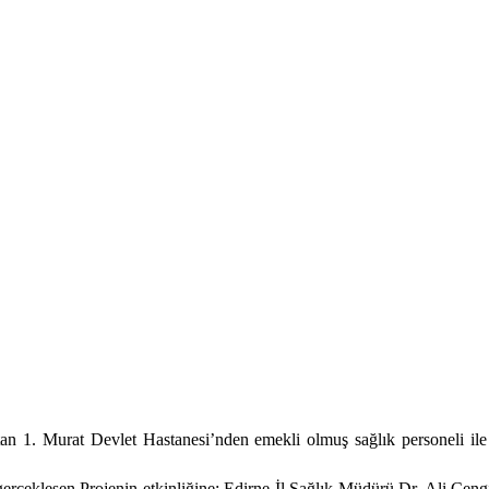
 1. Murat Devlet Hastanesi’nden
emekli olmuş sağlık personeli ile 
kleşen Projenin etkinliğine; Edirne İl Sağlık Müdürü Dr. Ali Cengi