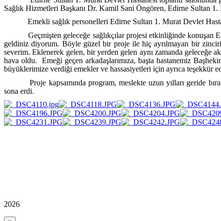
Sağlık Hizmetleri Başkanı Dr. Kamil Sani Öngören, Edirne Sultan 1. M
Emekli sağlık personelleri
Edirne Sultan 1. Murat Devlet Hast
Geçmişten geleceğe sağlıkçılar
projesi
etkinliğinde konuşan E
geldiniz diyorum. Böyle güzel bir proje ile hiç ayrılmayan bir zincir
severim. Eklenerek gelen, bir yerden gelen aynı zamanda geleceğe akta
hava oldu. Emeği geçen arkadaşlarımıza, başta hastanemiz Başheki
büyüklerimize verdiği emekler ve hassasiyetleri için ayrıca teşekkür ed
Proje kapsamında program, meslekte uzun yılları geride bıraka
sona erdi.
2026