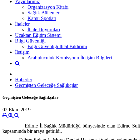
Yayınlarımız
Organizasyon Kitabı
Sağlık Bültenleri
Kamu Spotları
İhaleler
İhale Duyuruları
Uzaktan Eğitim Sistemi
Bilgi Güvenliği
Bilgi Güvenliği İhlal Bildirimi
İletişim
Arabuluculuk Komisyonu İletişim Bilgileri
Haberler
Geçmişten Geleceğe Sağlıkçılar
Geçmişten Geleceğe Sağlıkçılar
02 Ekim 2019
Edirne İl Sağlık Müdürlüğü bünyesinde olan Edirne Sultan
kapsamında bir araya getirildi.
Edirne Sultan 1. Murat Devlet Hastanesi toplantı salonunda gerçe