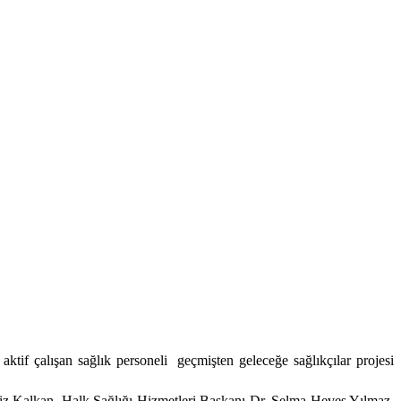
aktif çalışan sağlık personeli
geçmişten geleceğe sağlıkçılar
projesi
z Kalkan, Halk Sağlığı Hizmetleri Başkanı Dr. Selma Heves Yılmaz,