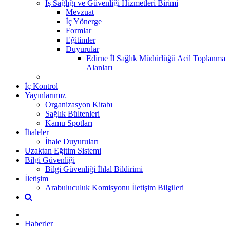
İş Sağlığı ve Güvenliği Hizmetleri Birimi
Mevzuat
İç Yönerge
Formlar
Eğitimler
Duyurular
Edirne İl Sağlık Müdürlüğü Acil Toplanma
Alanları
İç Kontrol
Yayınlarımız
Organizasyon Kitabı
Sağlık Bültenleri
Kamu Spotları
İhaleler
İhale Duyuruları
Uzaktan Eğitim Sistemi
Bilgi Güvenliği
Bilgi Güvenliği İhlal Bildirimi
İletişim
Arabuluculuk Komisyonu İletişim Bilgileri
Haberler