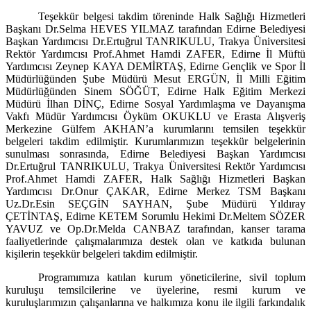
Teşekkür belgesi takdim töreninde Halk Sağlığı Hizmetleri
Başkanı Dr.Selma HEVES YILMAZ tarafından Edirne Belediyesi
Başkan Yardımcısı Dr.Ertuğrul TANRIKULU, Trakya Üniversitesi
Rektör Yardımcısı Prof.Ahmet Hamdi ZAFER, Edirne İl Müftü
Yardımcısı Zeynep KAYA DEMİRTAŞ, Edirne Gençlik ve Spor İl
Müdürlüğünden Şube Müdürü Mesut ERGÜN, İl Milli Eğitim
Müdürlüğünden Sinem SÖĞÜT, Edirne Halk Eğitim Merkezi
Müdürü İlhan DİNÇ, Edirne Sosyal Yardımlaşma ve Dayanışma
Vakfı Müdür Yardımcısı Öyküm OKUKLU ve Erasta Alışveriş
Merkezine Gülfem AKHAN’a kurumlarını temsilen teşekkür
belgeleri takdim edilmiştir. Kurumlarımızın teşekkür belgelerinin
sunulması sonrasında, Edirne Belediyesi Başkan Yardımcısı
Dr.Ertuğrul TANRIKULU, Trakya Üniversitesi Rektör Yardımcısı
Prof.Ahmet Hamdi ZAFER, Halk Sağlığı Hizmetleri Başkan
Yardımcısı Dr.Onur ÇAKAR, Edirne Merkez TSM Başkanı
Uz.Dr.Esin SEÇGİN SAYHAN, Şube Müdürü Yıldıray
ÇETİNTAŞ, Edirne KETEM Sorumlu Hekimi Dr.Meltem SÖZER
YAVUZ ve Op.Dr.Melda CANBAZ tarafından, kanser tarama
faaliyetlerinde çalışmalarımıza destek olan ve katkıda bulunan
kişilerin teşekkür belgeleri takdim edilmiştir.
Programımıza katılan kurum yöneticilerine, sivil toplum
kuruluşu temsilcilerine ve üyelerine, resmi kurum ve
kuruluşlarımızın çalışanlarına ve halkımıza konu ile ilgili farkındalık