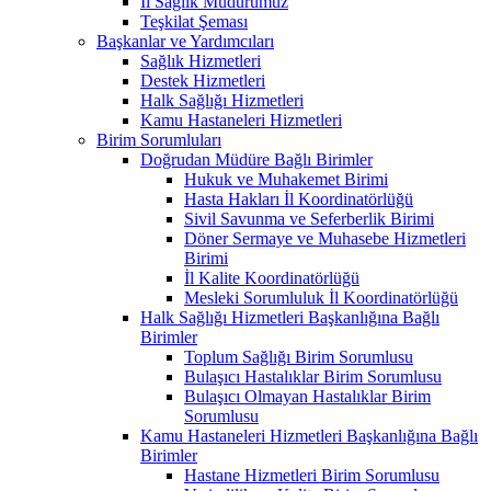
İl Sağlık Müdürümüz
Teşkilat Şeması
Başkanlar ve Yardımcıları
Sağlık Hizmetleri
Destek Hizmetleri
Halk Sağlığı Hizmetleri
Kamu Hastaneleri Hizmetleri
Birim Sorumluları
Doğrudan Müdüre Bağlı Birimler
Hukuk ve Muhakemet Birimi
Hasta Hakları İl Koordinatörlüğü
Sivil Savunma ve Seferberlik Birimi
Döner Sermaye ve Muhasebe Hizmetleri
Birimi
İl Kalite Koordinatörlüğü
Mesleki Sorumluluk İl Koordinatörlüğü
Halk Sağlığı Hizmetleri Başkanlığına Bağlı
Birimler
Toplum Sağlığı Birim Sorumlusu
Bulaşıcı Hastalıklar Birim Sorumlusu
Bulaşıcı Olmayan Hastalıklar Birim
Sorumlusu
Kamu Hastaneleri Hizmetleri Başkanlığına Bağlı
Birimler
Hastane Hizmetleri Birim Sorumlusu