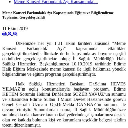
Meme Kanseri Farkındalık Ayı Kapsamında ...
Meme Kanseri Farkındalık Ayı Kapsamında Eğitim ve Bilgilendirme
Toplantısı Gerçekleştirildi
11 Ekim 2019
Ülkemizde her yıl 1-31 Ekim tarihleri arasında “Meme
Kanseri Farkındalık Ayı” kapsamında etkinlikler
gerçekleştirilmektedir. İlimizde de bu kapsamda ay boyunca çeşitli
etkinlikler gerçekleştirilmekte olup; İl Sağlık Müdürlüğü Halk
Sağlığı Hizmetleri Başkanlığımızca 10.10.2019 tarihinde Edirne
Halk Eğitim Merkezinde meme kanseri ile ilgili halkımıza yönelik
bilgilendirme ve eğitim programı gerçekleştirilmiştir.
Halk Sağlığı Hizmetleri Başkanı Dr.Selma HEVES
YILMAZ’ın açılış konuşmalarıyla başlayan program, Edirne
KETEM Sorumlu Hekimi Dr.Meltem SÖZER YAVUZ’un sunumu
ve arkasından Edirne Sultan 1.Murat Devlet Hastanesinde görevli
Genel Cerrahi Uzmanı Op.Dr.Melda CANBAZ’ın sunumu ile
devam etmiştir. Sunumlardan sonra, İl Sağlık Müdürlüğümüzce
sunulmakta olan kanser tarama faaliyetlerinde çalışmalarımıza destek
olan ve katkıda bulunan kişi ve kurumlara teşekkür belgesi takdim
töreni düzenlenmiştir.