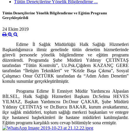
Tütün Denetçilerine Yönelik Bilgilendirme ...
Tütün Denetçilerine Yönelik Bilgilendirme ve Eğitim Programı
Gerçekleştirildi
24 Ekim 2019
Edirne İl Sağlık Müdürlüğü Halk Sağlığı Hizmetleri
Başkanlığımızca ilimiz genelinde tütün denetim hizmetlerinde
görevli personele yönelik bilgilendirme ve eğitim programı
düzenlendi. Programda Şube Müdürü Yıldıray ÇETİNTAŞ
tarafından “Tütün Kontrolü”, Uz.Psk.Çiğdem KAZANÇ GERE
tarafından “İletişim Teknikleri” ve “Krizle Başa Çıkma”, Sosyal
Çalışmacı Onur ÖZTÜRK tarafından da “Adım Adım Denetim”
konulu sunumlar gerçekleştirilmiştir.
Programa Edirne İl Emniyet Müdür Yardımcısı Alpaslan
BİLSEL, Halk Sağlığı Hizmetleri Başkanı Dr.Selma HEVES
YILMAZ, Başkan Yardımcısı Dr.Onur ÇAKAR, Şube Müdürü
Yıldıray ÇETİNTAŞ ve Dr.Burcu BAKAR, kurum avukatlarımız,
ilçe sağlık müdürleri, toplum sağlığı merkezi başkanları ve entegre
ilçe hastanesi başhekimleri ile hastane müdürleri katılmışlardır.
Eğitim programı karşılıklı soru cevap bölümüyle sona ermiştir.