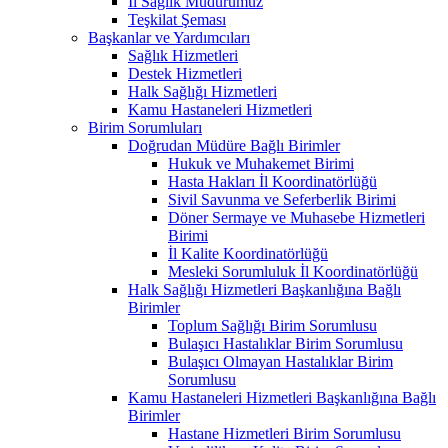
İl Sağlık Müdürümüz
Teşkilat Şeması
Başkanlar ve Yardımcıları
Sağlık Hizmetleri
Destek Hizmetleri
Halk Sağlığı Hizmetleri
Kamu Hastaneleri Hizmetleri
Birim Sorumluları
Doğrudan Müdüre Bağlı Birimler
Hukuk ve Muhakemet Birimi
Hasta Hakları İl Koordinatörlüğü
Sivil Savunma ve Seferberlik Birimi
Döner Sermaye ve Muhasebe Hizmetleri
Birimi
İl Kalite Koordinatörlüğü
Mesleki Sorumluluk İl Koordinatörlüğü
Halk Sağlığı Hizmetleri Başkanlığına Bağlı
Birimler
Toplum Sağlığı Birim Sorumlusu
Bulaşıcı Hastalıklar Birim Sorumlusu
Bulaşıcı Olmayan Hastalıklar Birim
Sorumlusu
Kamu Hastaneleri Hizmetleri Başkanlığına Bağlı
Birimler
Hastane Hizmetleri Birim Sorumlusu