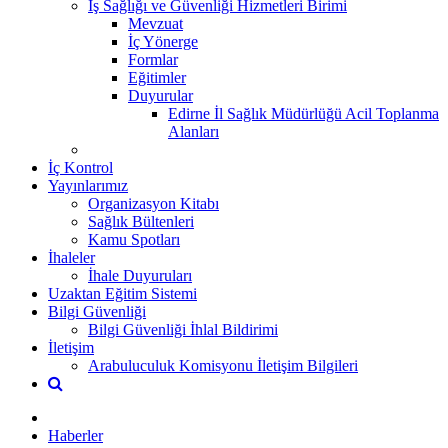
İş Sağlığı ve Güvenliği Hizmetleri Birimi
Mevzuat
İç Yönerge
Formlar
Eğitimler
Duyurular
Edirne İl Sağlık Müdürlüğü Acil Toplanma
Alanları
İç Kontrol
Yayınlarımız
Organizasyon Kitabı
Sağlık Bültenleri
Kamu Spotları
İhaleler
İhale Duyuruları
Uzaktan Eğitim Sistemi
Bilgi Güvenliği
Bilgi Güvenliği İhlal Bildirimi
İletişim
Arabuluculuk Komisyonu İletişim Bilgileri
Haberler