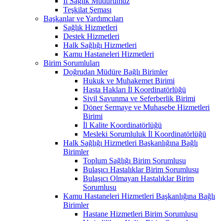
İl Sağlık Müdürümüz
Teşkilat Şeması
Başkanlar ve Yardımcıları
Sağlık Hizmetleri
Destek Hizmetleri
Halk Sağlığı Hizmetleri
Kamu Hastaneleri Hizmetleri
Birim Sorumluları
Doğrudan Müdüre Bağlı Birimler
Hukuk ve Muhakemet Birimi
Hasta Hakları İl Koordinatörlüğü
Sivil Savunma ve Seferberlik Birimi
Döner Sermaye ve Muhasebe Hizmetleri
Birimi
İl Kalite Koordinatörlüğü
Mesleki Sorumluluk İl Koordinatörlüğü
Halk Sağlığı Hizmetleri Başkanlığına Bağlı
Birimler
Toplum Sağlığı Birim Sorumlusu
Bulaşıcı Hastalıklar Birim Sorumlusu
Bulaşıcı Olmayan Hastalıklar Birim
Sorumlusu
Kamu Hastaneleri Hizmetleri Başkanlığına Bağlı
Birimler
Hastane Hizmetleri Birim Sorumlusu