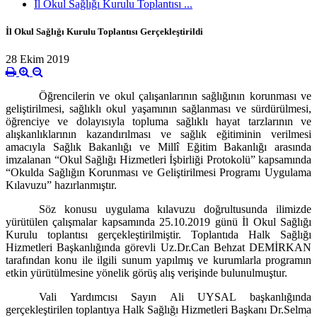
İl Okul Sağlığı Kurulu Toplantısı ...
İl Okul Sağlığı Kurulu Toplantısı Gerçekleştirildi
28 Ekim 2019
Öğrencilerin ve okul çalışanlarının sağlığının korunması ve
geliştirilmesi, sağlıklı okul yaşamının sağlanması ve sürdürülmesi,
öğrenciye ve dolayısıyla topluma sağlıklı hayat tarzlarının ve
alışkanlıklarının kazandırılması ve sağlık eğitiminin verilmesi
amacıyla Sağlık Bakanlığı ve Millî Eğitim Bakanlığı arasında
imzalanan “Okul Sağlığı Hizmetleri İşbirliği Protokolü” kapsamında
“Okulda Sağlığın Korunması ve Geliştirilmesi Programı Uygulama
Kılavuzu” hazırlanmıştır.
Söz konusu uygulama kılavuzu doğrultusunda ilimizde
yürütülen çalışmalar kapsamında 25.10.2019 günü İl Okul Sağlığı
Kurulu toplantısı gerçekleştirilmiştir. Toplantıda Halk Sağlığı
Hizmetleri Başkanlığında görevli Uz.Dr.Can Behzat DEMİRKAN
tarafından konu ile ilgili sunum yapılmış ve kurumlarla programın
etkin yürütülmesine yönelik görüş alış verişinde bulunulmuştur.
Vali Yardımcısı Sayın Ali UYSAL başkanlığında
gerçekleştirilen toplantıya Halk Sağlığı Hizmetleri Başkanı Dr.Selma