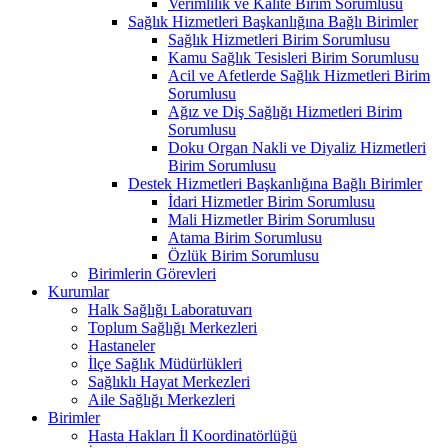
Verimlilik ve Kalite Birim Sorumlusu
Sağlık Hizmetleri Başkanlığına Bağlı Birimler
Sağlık Hizmetleri Birim Sorumlusu
Kamu Sağlık Tesisleri Birim Sorumlusu
Acil ve Afetlerde Sağlık Hizmetleri Birim
Sorumlusu
Ağız ve Diş Sağlığı Hizmetleri Birim
Sorumlusu
Doku Organ Nakli ve Diyaliz Hizmetleri
Birim Sorumlusu
Destek Hizmetleri Başkanlığına Bağlı Birimler
İdari Hizmetler Birim Sorumlusu
Mali Hizmetler Birim Sorumlusu
Atama Birim Sorumlusu
Özlük Birim Sorumlusu
Birimlerin Görevleri
Kurumlar
Halk Sağlığı Laboratuvarı
Toplum Sağlığı Merkezleri
Hastaneler
İlçe Sağlık Müdürlükleri
Sağlıklı Hayat Merkezleri
Aile Sağlığı Merkezleri
Birimler
Hasta Hakları İl Koordinatörlüğü