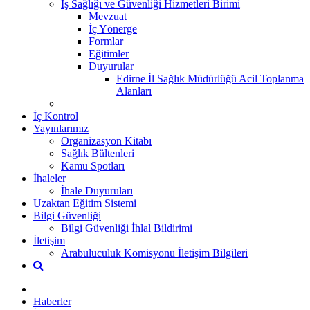
İş Sağlığı ve Güvenliği Hizmetleri Birimi
Mevzuat
İç Yönerge
Formlar
Eğitimler
Duyurular
Edirne İl Sağlık Müdürlüğü Acil Toplanma
Alanları
İç Kontrol
Yayınlarımız
Organizasyon Kitabı
Sağlık Bültenleri
Kamu Spotları
İhaleler
İhale Duyuruları
Uzaktan Eğitim Sistemi
Bilgi Güvenliği
Bilgi Güvenliği İhlal Bildirimi
İletişim
Arabuluculuk Komisyonu İletişim Bilgileri
Haberler