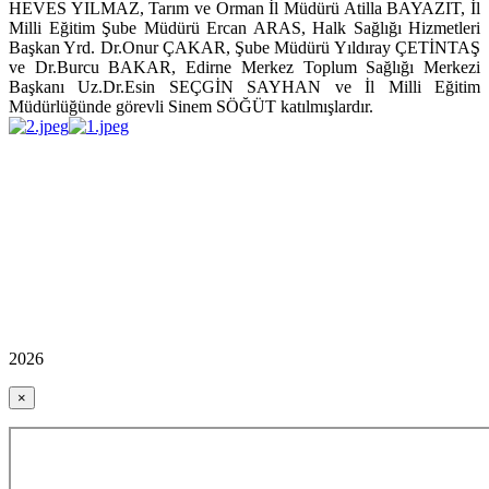
HEVES YILMAZ, Tarım ve Orman İl Müdürü Atilla BAYAZIT, İl
Milli Eğitim Şube Müdürü Ercan ARAS, Halk Sağlığı Hizmetleri
Başkan Yrd. Dr.Onur ÇAKAR, Şube Müdürü Yıldıray ÇETİNTAŞ
ve Dr.Burcu BAKAR, Edirne Merkez Toplum Sağlığı Merkezi
Başkanı Uz.Dr.Esin SEÇGİN SAYHAN ve İl Milli Eğitim
Müdürlüğünde görevli Sinem SÖĞÜT katılmışlardır.
2026
×