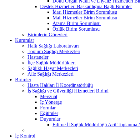
Doku Organ Nakli ve Diyaliz Hizmetleri B
Destek Hizmetleri Başkanlığına Bağlı Birimler
İdari Hizmetler Birim Sorumlusu
Mali Hizmetler Birim Sorumlusu
Atama Birim Sorumlusu
Özlük Birim Sorumlusu
Birimlerin Görevleri
Kurumlar
Halk Sağlığı Laboratuvarı
Toplum Sağlığı Merkezleri
Hastaneler
İlçe Sağlık Müdürlükleri
Sağlıklı Hayat Merkezleri
Aile Sağlığı Merkezleri
Birimler
Hasta Hakları İl Koordinatörlüğü
İş Sağlığı ve Güvenliği Hizmetleri Birimi
Mevzuat
İç Yönerge
Formlar
Eğitimler
Duyurular
Edirne İl Sağlık Müdürlüğü Acil Toplanma A
İç Kontrol