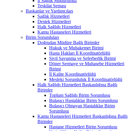
İl Sağlık Müdürümüz
Teşkilat Şeması
Başkanlar ve Yardımcıları
Sağlık Hizmetleri
Destek Hizmetleri
Halk Sağlığı Hizmetleri
Kamu Hastaneleri Hizmetleri
Birim Sorumluları
Doğrudan Müdüre Bağlı Birimler
Hukuk ve Muhakemet Birimi
Hasta Hakları İl Koordinatörlüğü
Sivil Savunma ve Seferberlik Birimi
Döner Sermaye ve Muhasebe Hizmetleri
Birimi
İl Kalite Koordinatörlüğü
Mesleki Sorumluluk İl Koordinatörlüğü
Halk Sağlığı Hizmetleri Başkanlığına Bağlı
Birimler
Toplum Sağlığı Birim Sorumlusu
Bulaşıcı Hastalıklar Birim Sorumlusu
Bulaşıcı Olmayan Hastalıklar Birim
Sorumlusu
Kamu Hastaneleri Hizmetleri Başkanlığına Bağlı
Birimler
Hastane Hizmetleri Birim Sorumlusu