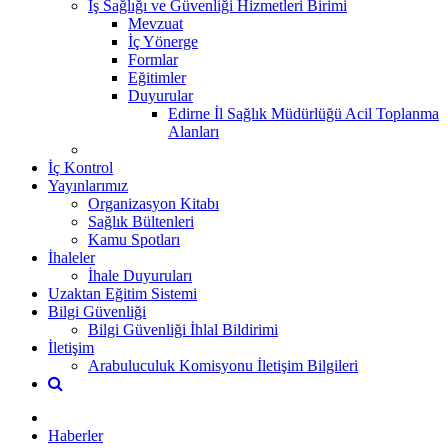
İş Sağlığı ve Güvenliği Hizmetleri Birimi
Mevzuat
İç Yönerge
Formlar
Eğitimler
Duyurular
Edirne İl Sağlık Müdürlüğü Acil Toplanma
Alanları
İç Kontrol
Yayınlarımız
Organizasyon Kitabı
Sağlık Bültenleri
Kamu Spotları
İhaleler
İhale Duyuruları
Uzaktan Eğitim Sistemi
Bilgi Güvenliği
Bilgi Güvenliği İhlal Bildirimi
İletişim
Arabuluculuk Komisyonu İletişim Bilgileri
Haberler