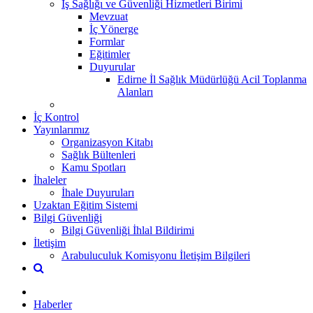
İş Sağlığı ve Güvenliği Hizmetleri Birimi
Mevzuat
İç Yönerge
Formlar
Eğitimler
Duyurular
Edirne İl Sağlık Müdürlüğü Acil Toplanma
Alanları
İç Kontrol
Yayınlarımız
Organizasyon Kitabı
Sağlık Bültenleri
Kamu Spotları
İhaleler
İhale Duyuruları
Uzaktan Eğitim Sistemi
Bilgi Güvenliği
Bilgi Güvenliği İhlal Bildirimi
İletişim
Arabuluculuk Komisyonu İletişim Bilgileri
Haberler