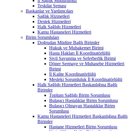
İl Sağlık Müdürümüz
Teşkilat Şeması
Başkanlar ve Yardımcıları
Sağlık Hizmetleri
Destek Hizmetleri
Halk Sağlığı Hizmetleri
Kamu Hastaneleri Hizmetleri
Birim Sorumluları
Doğrudan Müdüre Bağlı Birimler
Hukuk ve Muhakemet Birimi
Hasta Hakları İl Koordinatörlüğü
Sivil Savunma ve Seferberlik Birimi
Döner Sermaye ve Muhasebe Hizmetleri
Birimi
İl Kalite Koordinatörlüğü
Mesleki Sorumluluk İl Koordinatörlüğü
Halk Sağlığı Hizmetleri Başkanlığına Bağlı
Birimler
Toplum Sağlığı Birim Sorumlusu
Bulaşıcı Hastalıklar Birim Sorumlusu
Bulaşıcı Olmayan Hastalıklar Birim
Sorumlusu
Kamu Hastaneleri Hizmetleri Başkanlığına Bağlı
Birimler
Hastane Hizmetleri Birim Sorumlusu