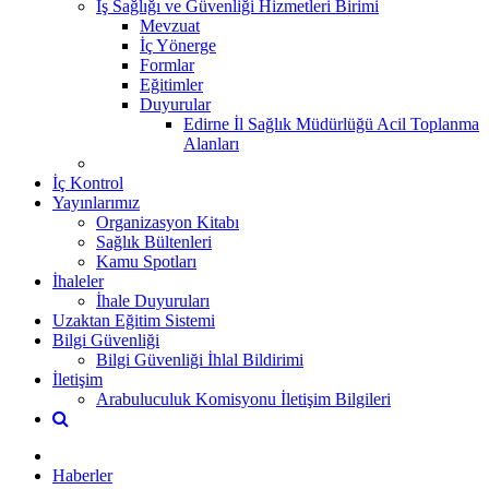
İş Sağlığı ve Güvenliği Hizmetleri Birimi
Mevzuat
İç Yönerge
Formlar
Eğitimler
Duyurular
Edirne İl Sağlık Müdürlüğü Acil Toplanma
Alanları
İç Kontrol
Yayınlarımız
Organizasyon Kitabı
Sağlık Bültenleri
Kamu Spotları
İhaleler
İhale Duyuruları
Uzaktan Eğitim Sistemi
Bilgi Güvenliği
Bilgi Güvenliği İhlal Bildirimi
İletişim
Arabuluculuk Komisyonu İletişim Bilgileri
Haberler