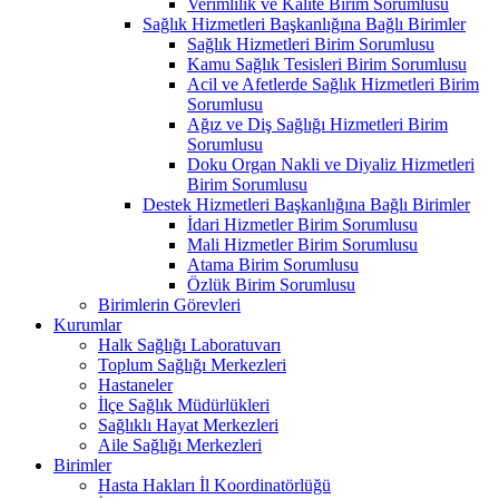
Verimlilik ve Kalite Birim Sorumlusu
Sağlık Hizmetleri Başkanlığına Bağlı Birimler
Sağlık Hizmetleri Birim Sorumlusu
Kamu Sağlık Tesisleri Birim Sorumlusu
Acil ve Afetlerde Sağlık Hizmetleri Birim
Sorumlusu
Ağız ve Diş Sağlığı Hizmetleri Birim
Sorumlusu
Doku Organ Nakli ve Diyaliz Hizmetleri
Birim Sorumlusu
Destek Hizmetleri Başkanlığına Bağlı Birimler
İdari Hizmetler Birim Sorumlusu
Mali Hizmetler Birim Sorumlusu
Atama Birim Sorumlusu
Özlük Birim Sorumlusu
Birimlerin Görevleri
Kurumlar
Halk Sağlığı Laboratuvarı
Toplum Sağlığı Merkezleri
Hastaneler
İlçe Sağlık Müdürlükleri
Sağlıklı Hayat Merkezleri
Aile Sağlığı Merkezleri
Birimler
Hasta Hakları İl Koordinatörlüğü