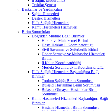
İl Sağlık Müdürümüz
Teşkilat Şeması
Başkanlar ve Yardımcıları
Sağlık Hizmetleri
Destek Hizmetleri
Halk Sağlığı Hizmetleri
Kamu Hastaneleri Hizmetleri
Birim Sorumluları
Doğrudan Müdüre Bağlı Birimler
Hukuk ve Muhakemet Birimi
Hasta Hakları İl Koordinatörlüğü
Sivil Savunma ve Seferberlik Birimi
Döner Sermaye ve Muhasebe Hizmetleri
Birimi
İl Kalite Koordinatörlüğü
Mesleki Sorumluluk İl Koordinatörlüğü
Halk Sağlığı Hizmetleri Başkanlığına Bağlı
Birimler
Toplum Sağlığı Birim Sorumlusu
Bulaşıcı Hastalıklar Birim Sorumlusu
Bulaşıcı Olmayan Hastalıklar Birim
Sorumlusu
Kamu Hastaneleri Hizmetleri Başkanlığına Bağlı
Birimler
Hastane Hizmetleri Birim Sorumlusu