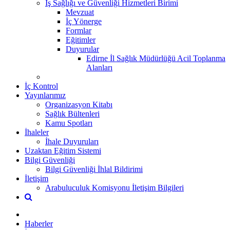
İş Sağlığı ve Güvenliği Hizmetleri Birimi
Mevzuat
İç Yönerge
Formlar
Eğitimler
Duyurular
Edirne İl Sağlık Müdürlüğü Acil Toplanma
Alanları
İç Kontrol
Yayınlarımız
Organizasyon Kitabı
Sağlık Bültenleri
Kamu Spotları
İhaleler
İhale Duyuruları
Uzaktan Eğitim Sistemi
Bilgi Güvenliği
Bilgi Güvenliği İhlal Bildirimi
İletişim
Arabuluculuk Komisyonu İletişim Bilgileri
Haberler