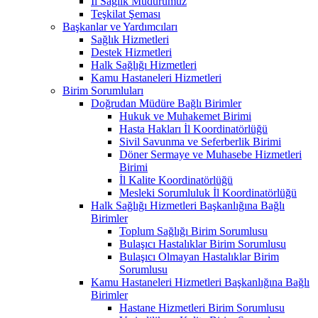
İl Sağlık Müdürümüz
Teşkilat Şeması
Başkanlar ve Yardımcıları
Sağlık Hizmetleri
Destek Hizmetleri
Halk Sağlığı Hizmetleri
Kamu Hastaneleri Hizmetleri
Birim Sorumluları
Doğrudan Müdüre Bağlı Birimler
Hukuk ve Muhakemet Birimi
Hasta Hakları İl Koordinatörlüğü
Sivil Savunma ve Seferberlik Birimi
Döner Sermaye ve Muhasebe Hizmetleri
Birimi
İl Kalite Koordinatörlüğü
Mesleki Sorumluluk İl Koordinatörlüğü
Halk Sağlığı Hizmetleri Başkanlığına Bağlı
Birimler
Toplum Sağlığı Birim Sorumlusu
Bulaşıcı Hastalıklar Birim Sorumlusu
Bulaşıcı Olmayan Hastalıklar Birim
Sorumlusu
Kamu Hastaneleri Hizmetleri Başkanlığına Bağlı
Birimler
Hastane Hizmetleri Birim Sorumlusu