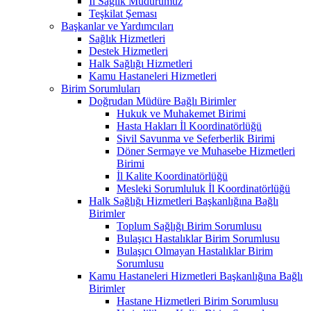
İl Sağlık Müdürümüz
Teşkilat Şeması
Başkanlar ve Yardımcıları
Sağlık Hizmetleri
Destek Hizmetleri
Halk Sağlığı Hizmetleri
Kamu Hastaneleri Hizmetleri
Birim Sorumluları
Doğrudan Müdüre Bağlı Birimler
Hukuk ve Muhakemet Birimi
Hasta Hakları İl Koordinatörlüğü
Sivil Savunma ve Seferberlik Birimi
Döner Sermaye ve Muhasebe Hizmetleri
Birimi
İl Kalite Koordinatörlüğü
Mesleki Sorumluluk İl Koordinatörlüğü
Halk Sağlığı Hizmetleri Başkanlığına Bağlı
Birimler
Toplum Sağlığı Birim Sorumlusu
Bulaşıcı Hastalıklar Birim Sorumlusu
Bulaşıcı Olmayan Hastalıklar Birim
Sorumlusu
Kamu Hastaneleri Hizmetleri Başkanlığına Bağlı
Birimler
Hastane Hizmetleri Birim Sorumlusu