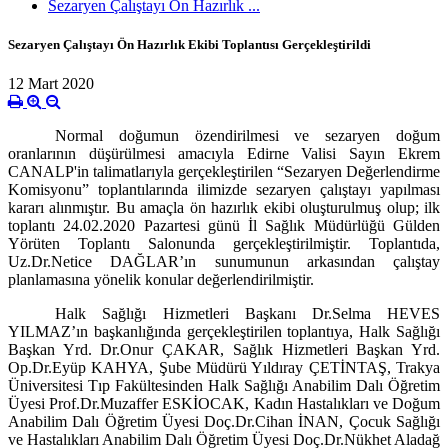
Sezaryen Çalıştayı Ön Hazırlık ...
Sezaryen Çalıştayı Ön Hazırlık Ekibi Toplantısı Gerçekleştirildi
12 Mart 2020
Normal doğumun özendirilmesi ve sezaryen doğum
oranlarının düşürülmesi amacıyla Edirne Valisi Sayın Ekrem
CANALP'in talimatlarıyla gerçekleştirilen “Sezaryen Değerlendirme
Komisyonu” toplantılarında ilimizde sezaryen çalıştayı yapılması
kararı alınmıştır. Bu amaçla ön hazırlık ekibi oluşturulmuş olup; ilk
toplantı 24.02.2020 Pazartesi günü İl Sağlık Müdürlüğü Gülden
Yörüten Toplantı Salonunda gerçekleştirilmiştir. Toplantıda,
Uz.Dr.Netice DAĞLAR’ın sunumunun arkasından çalıştay
planlamasına yönelik konular değerlendirilmiştir.
Halk Sağlığı Hizmetleri Başkanı Dr.Selma HEVES
YILMAZ’ın başkanlığında gerçekleştirilen toplantıya, Halk Sağlığı
Başkan Yrd. Dr.Onur ÇAKAR, Sağlık Hizmetleri Başkan Yrd.
Op.Dr.Eyüp KAHYA, Şube Müdürü Yıldıray ÇETİNTAŞ, Trakya
Üniversitesi Tıp Fakültesinden Halk Sağlığı Anabilim Dalı Öğretim
Üyesi Prof.Dr.Muzaffer ESKİOCAK, Kadın Hastalıkları ve Doğum
Anabilim Dalı Öğretim Üyesi Doç.Dr.Cihan İNAN, Çocuk Sağlığı
ve Hastalıkları Anabilim Dalı Öğretim Üyesi Doç.Dr.
Nükhet Aladağ