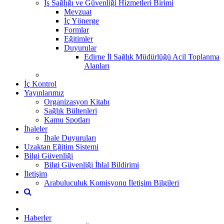
İş Sağlığı ve Güvenliği Hizmetleri Birimi
Mevzuat
İç Yönerge
Formlar
Eğitimler
Duyurular
Edirne İl Sağlık Müdürlüğü Acil Toplanma
Alanları
İç Kontrol
Yayınlarımız
Organizasyon Kitabı
Sağlık Bültenleri
Kamu Spotları
İhaleler
İhale Duyuruları
Uzaktan Eğitim Sistemi
Bilgi Güvenliği
Bilgi Güvenliği İhlal Bildirimi
İletişim
Arabuluculuk Komisyonu İletişim Bilgileri
Haberler