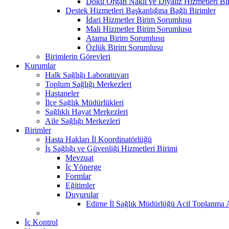
Doku Organ Nakli ve Diyaliz Hizmetleri B
Destek Hizmetleri Başkanlığına Bağlı Birimler
İdari Hizmetler Birim Sorumlusu
Mali Hizmetler Birim Sorumlusu
Atama Birim Sorumlusu
Özlük Birim Sorumlusu
Birimlerin Görevleri
Kurumlar
Halk Sağlığı Laboratuvarı
Toplum Sağlığı Merkezleri
Hastaneler
İlçe Sağlık Müdürlükleri
Sağlıklı Hayat Merkezleri
Aile Sağlığı Merkezleri
Birimler
Hasta Hakları İl Koordinatörlüğü
İş Sağlığı ve Güvenliği Hizmetleri Birimi
Mevzuat
İç Yönerge
Formlar
Eğitimler
Duyurular
Edirne İl Sağlık Müdürlüğü Acil Toplanma A
İç Kontrol