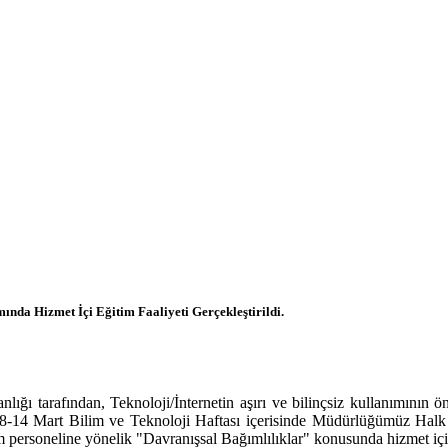
nda Hizmet İçi Eğitim Faaliyeti Gerçekleştirildi.
afından, Teknoloji/İnternetin aşırı ve bilinçsiz kullanımının önle
8-14 Mart Bilim ve Teknoloji Haftası içerisinde Müdürlüğümüz Halk S
rsoneline yönelik "Davranışsal Bağımlılıklar" konusunda hizmet içi eğ