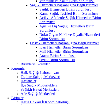
Verimlilik ve Kalite Birim Sorumlusu
Sağlık Hizmetleri Başkanlığına Bağlı Birimler
Sağlık Hizmetleri Birim Sorumlusu
Kamu Sağlık Tesisleri Birim Sorumlusu
Acil ve Afetlerde Sağlık Hizmetleri Birim
Sorumlusu
Ağız ve Diş Sağlığı Hizmetleri Birim
Sorumlusu
Doku Organ Nakli ve Diyaliz Hizmetleri
Birim Sorumlusu
Destek Hizmetleri Başkanlığına Bağlı Birimler
İdari Hizmetler Birim Sorumlusu
Mali Hizmetler Birim Sorumlusu
Atama Birim Sorumlusu
Özlük Birim Sorumlusu
Birimlerin Görevleri
Kurumlar
Halk Sağlığı Laboratuvarı
Toplum Sağlığı Merkezleri
Hastaneler
İlçe Sağlık Müdürlükleri
Sağlıklı Hayat Merkezleri
Aile Sağlığı Merkezleri
Birimler
Hasta Hakları İl Koordinatörlüğü