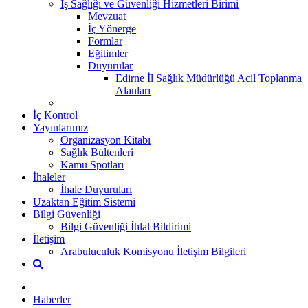
İş Sağlığı ve Güvenliği Hizmetleri Birimi
Mevzuat
İç Yönerge
Formlar
Eğitimler
Duyurular
Edirne İl Sağlık Müdürlüğü Acil Toplanma
Alanları
İç Kontrol
Yayınlarımız
Organizasyon Kitabı
Sağlık Bültenleri
Kamu Spotları
İhaleler
İhale Duyuruları
Uzaktan Eğitim Sistemi
Bilgi Güvenliği
Bilgi Güvenliği İhlal Bildirimi
İletişim
Arabuluculuk Komisyonu İletişim Bilgileri
Haberler