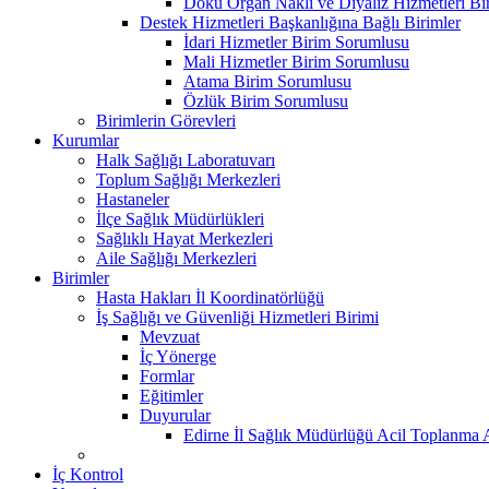
Doku Organ Nakli ve Diyaliz Hizmetleri B
Destek Hizmetleri Başkanlığına Bağlı Birimler
İdari Hizmetler Birim Sorumlusu
Mali Hizmetler Birim Sorumlusu
Atama Birim Sorumlusu
Özlük Birim Sorumlusu
Birimlerin Görevleri
Kurumlar
Halk Sağlığı Laboratuvarı
Toplum Sağlığı Merkezleri
Hastaneler
İlçe Sağlık Müdürlükleri
Sağlıklı Hayat Merkezleri
Aile Sağlığı Merkezleri
Birimler
Hasta Hakları İl Koordinatörlüğü
İş Sağlığı ve Güvenliği Hizmetleri Birimi
Mevzuat
İç Yönerge
Formlar
Eğitimler
Duyurular
Edirne İl Sağlık Müdürlüğü Acil Toplanma A
İç Kontrol