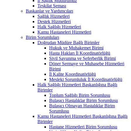
İl Sağlık Müdürümüz
Teşkilat Şeması
Başkanlar ve Yardımcıları
Sağlık Hizmetleri
Destek Hizmetleri
Halk Sağlığı Hizmetleri
Kamu Hastaneleri Hizmetleri
Birim Sorumluları
Doğrudan Müdüre Bağlı Birimler
Hukuk ve Muhakemet Birimi
Hasta Hakları İl Koordinatörlüğü
Sivil Savunma ve Seferberlik Birimi
Döner Sermaye ve Muhasebe Hizmetleri
Birimi
İl Kalite Koordinatörlüğü
Mesleki Sorumluluk İl Koordinatörlüğü
Halk Sağlığı Hizmetleri Başkanlığına Bağlı
Birimler
Toplum Sağlığı Birim Sorumlusu
Bulaşıcı Hastalıklar Birim Sorumlusu
Bulaşıcı Olmayan Hastalıklar Birim
Sorumlusu
Kamu Hastaneleri Hizmetleri Başkanlığına Bağlı
Birimler
Hastane Hizmetleri Birim Sorumlusu