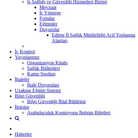
İş Sağlığı ve Güvenliği Hizmetleri Birimi
Mevzuat
İç Yönerge
Formlar
Eğitimler
Duyurular
Edirne İl Sağlık Müdürlüğü Acil Toplanma
Alanları
İç Kontrol
Yayınlarımız
Organizasyon Kitabı
Sağlık Bültenleri
Kamu Spotları
İhaleler
İhale Duyuruları
Uzaktan Eğitim Sistemi
Bilgi Güvenliği
Bilgi Güvenliği İhlal Bildirimi
İletişim
Arabuluculuk Komisyonu İletişim Bilgileri
Haberler