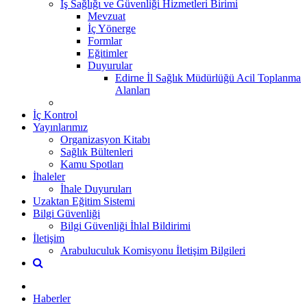
İş Sağlığı ve Güvenliği Hizmetleri Birimi
Mevzuat
İç Yönerge
Formlar
Eğitimler
Duyurular
Edirne İl Sağlık Müdürlüğü Acil Toplanma
Alanları
İç Kontrol
Yayınlarımız
Organizasyon Kitabı
Sağlık Bültenleri
Kamu Spotları
İhaleler
İhale Duyuruları
Uzaktan Eğitim Sistemi
Bilgi Güvenliği
Bilgi Güvenliği İhlal Bildirimi
İletişim
Arabuluculuk Komisyonu İletişim Bilgileri
Haberler