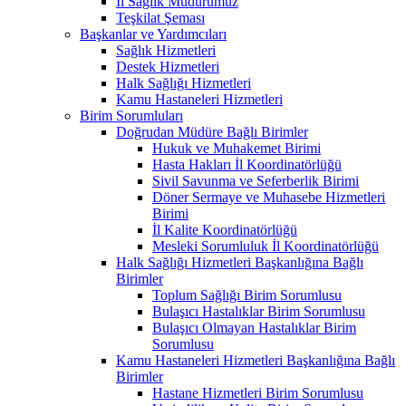
İl Sağlık Müdürümüz
Teşkilat Şeması
Başkanlar ve Yardımcıları
Sağlık Hizmetleri
Destek Hizmetleri
Halk Sağlığı Hizmetleri
Kamu Hastaneleri Hizmetleri
Birim Sorumluları
Doğrudan Müdüre Bağlı Birimler
Hukuk ve Muhakemet Birimi
Hasta Hakları İl Koordinatörlüğü
Sivil Savunma ve Seferberlik Birimi
Döner Sermaye ve Muhasebe Hizmetleri
Birimi
İl Kalite Koordinatörlüğü
Mesleki Sorumluluk İl Koordinatörlüğü
Halk Sağlığı Hizmetleri Başkanlığına Bağlı
Birimler
Toplum Sağlığı Birim Sorumlusu
Bulaşıcı Hastalıklar Birim Sorumlusu
Bulaşıcı Olmayan Hastalıklar Birim
Sorumlusu
Kamu Hastaneleri Hizmetleri Başkanlığına Bağlı
Birimler
Hastane Hizmetleri Birim Sorumlusu