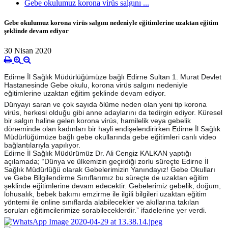
Gebe okulumuz korona virüs salgını ...
Gebe okulumuz korona virüs salgını nedeniyle eğitimlerine uzaktan eğitim
şeklinde devam ediyor
30 Nisan 2020
Edirne İl Sağlık Müdürlüğümüze bağlı Edirne Sultan 1. Murat Devlet
Hastanesinde Gebe okulu, korona virüs salgını nedeniyle
eğitimlerine uzaktan eğitim şeklinde devam ediyor.
Dünyayı saran ve çok sayıda ölüme neden olan yeni tip korona
virüs, herkesi olduğu gibi anne adaylarını da tedirgin ediyor. Küresel
bir salgın haline gelen korona virüs, hamilelik veya gebelik
döneminde olan kadınları bir hayli endişelendirirken Edirne İl Sağlık
Müdürlüğümüze bağlı gebe okullarında gebe e
ğitimleri canlı video
bağlantılarıyla yapılıyor.
Edirne İl Sağlık Müdürümüz Dr. Ali Cengiz KALKAN yaptığı
açılamada; “Dünya ve ülkemizin geçirdiği zorlu süreçte Edirne İl
Sağlık Müdürlüğü olarak Gebelerimizin Yanındayız! Gebe Okulları
ve Gebe Bilgilendirme Sınıflarımız bu süreçte de uzaktan eğitim
şeklinde eğitimlerine devam edecektir. Gebelerimiz gebelik, doğum,
lohusalık, bebek bakımı emzirme ile ilgili bilgileri uzaktan eğitim
yöntemi ile online sınıflarda alabilecekler ve akıllarına takılan
soruları eğitimcilerimize sorabileceklerdir.” ifadelerine yer verdi.