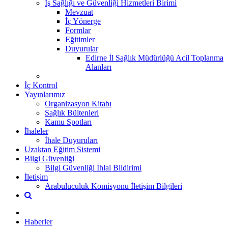
İş Sağlığı ve Güvenliği Hizmetleri Birimi
Mevzuat
İç Yönerge
Formlar
Eğitimler
Duyurular
Edirne İl Sağlık Müdürlüğü Acil Toplanma
Alanları
İç Kontrol
Yayınlarımız
Organizasyon Kitabı
Sağlık Bültenleri
Kamu Spotları
İhaleler
İhale Duyuruları
Uzaktan Eğitim Sistemi
Bilgi Güvenliği
Bilgi Güvenliği İhlal Bildirimi
İletişim
Arabuluculuk Komisyonu İletişim Bilgileri
Haberler