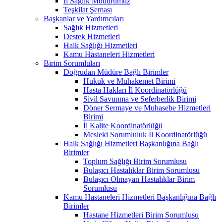
İl Sağlık Müdürümüz
Teşkilat Şeması
Başkanlar ve Yardımcıları
Sağlık Hizmetleri
Destek Hizmetleri
Halk Sağlığı Hizmetleri
Kamu Hastaneleri Hizmetleri
Birim Sorumluları
Doğrudan Müdüre Bağlı Birimler
Hukuk ve Muhakemet Birimi
Hasta Hakları İl Koordinatörlüğü
Sivil Savunma ve Seferberlik Birimi
Döner Sermaye ve Muhasebe Hizmetleri
Birimi
İl Kalite Koordinatörlüğü
Mesleki Sorumluluk İl Koordinatörlüğü
Halk Sağlığı Hizmetleri Başkanlığına Bağlı
Birimler
Toplum Sağlığı Birim Sorumlusu
Bulaşıcı Hastalıklar Birim Sorumlusu
Bulaşıcı Olmayan Hastalıklar Birim
Sorumlusu
Kamu Hastaneleri Hizmetleri Başkanlığına Bağlı
Birimler
Hastane Hizmetleri Birim Sorumlusu