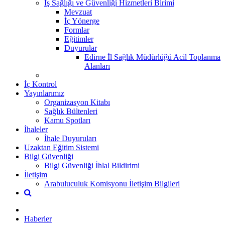
İş Sağlığı ve Güvenliği Hizmetleri Birimi
Mevzuat
İç Yönerge
Formlar
Eğitimler
Duyurular
Edirne İl Sağlık Müdürlüğü Acil Toplanma
Alanları
İç Kontrol
Yayınlarımız
Organizasyon Kitabı
Sağlık Bültenleri
Kamu Spotları
İhaleler
İhale Duyuruları
Uzaktan Eğitim Sistemi
Bilgi Güvenliği
Bilgi Güvenliği İhlal Bildirimi
İletişim
Arabuluculuk Komisyonu İletişim Bilgileri
Haberler