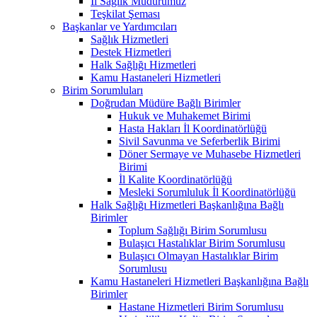
İl Sağlık Müdürümüz
Teşkilat Şeması
Başkanlar ve Yardımcıları
Sağlık Hizmetleri
Destek Hizmetleri
Halk Sağlığı Hizmetleri
Kamu Hastaneleri Hizmetleri
Birim Sorumluları
Doğrudan Müdüre Bağlı Birimler
Hukuk ve Muhakemet Birimi
Hasta Hakları İl Koordinatörlüğü
Sivil Savunma ve Seferberlik Birimi
Döner Sermaye ve Muhasebe Hizmetleri
Birimi
İl Kalite Koordinatörlüğü
Mesleki Sorumluluk İl Koordinatörlüğü
Halk Sağlığı Hizmetleri Başkanlığına Bağlı
Birimler
Toplum Sağlığı Birim Sorumlusu
Bulaşıcı Hastalıklar Birim Sorumlusu
Bulaşıcı Olmayan Hastalıklar Birim
Sorumlusu
Kamu Hastaneleri Hizmetleri Başkanlığına Bağlı
Birimler
Hastane Hizmetleri Birim Sorumlusu