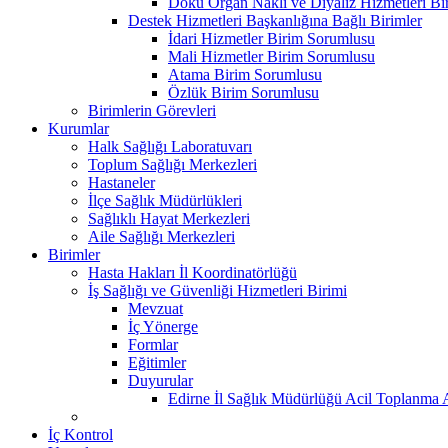
Doku Organ Nakli ve Diyaliz Hizmetleri B
Destek Hizmetleri Başkanlığına Bağlı Birimler
İdari Hizmetler Birim Sorumlusu
Mali Hizmetler Birim Sorumlusu
Atama Birim Sorumlusu
Özlük Birim Sorumlusu
Birimlerin Görevleri
Kurumlar
Halk Sağlığı Laboratuvarı
Toplum Sağlığı Merkezleri
Hastaneler
İlçe Sağlık Müdürlükleri
Sağlıklı Hayat Merkezleri
Aile Sağlığı Merkezleri
Birimler
Hasta Hakları İl Koordinatörlüğü
İş Sağlığı ve Güvenliği Hizmetleri Birimi
Mevzuat
İç Yönerge
Formlar
Eğitimler
Duyurular
Edirne İl Sağlık Müdürlüğü Acil Toplanma A
İç Kontrol