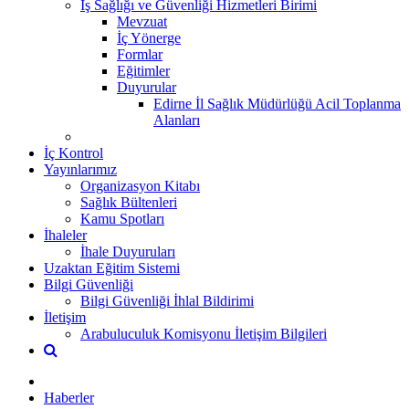
İş Sağlığı ve Güvenliği Hizmetleri Birimi
Mevzuat
İç Yönerge
Formlar
Eğitimler
Duyurular
Edirne İl Sağlık Müdürlüğü Acil Toplanma
Alanları
İç Kontrol
Yayınlarımız
Organizasyon Kitabı
Sağlık Bültenleri
Kamu Spotları
İhaleler
İhale Duyuruları
Uzaktan Eğitim Sistemi
Bilgi Güvenliği
Bilgi Güvenliği İhlal Bildirimi
İletişim
Arabuluculuk Komisyonu İletişim Bilgileri
Haberler