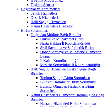
İl Sağlık Müdürümüz
Teşkilat Şeması
Başkanlar ve Yardımcıları
Sağlık Hizmetleri
Destek Hizmetleri
Halk Sağlığı Hizmetleri
Kamu Hastaneleri Hizmetleri
Birim Sorumluları
Doğrudan Müdüre Bağlı Birimler
Hukuk ve Muhakemet Birimi
Hasta Hakları İl Koordinatörlüğü
Sivil Savunma ve Seferberlik Birimi
Döner Sermaye ve Muhasebe Hizmetleri
Birimi
İl Kalite Koordinatörlüğü
Mesleki Sorumluluk İl Koordinatörlüğü
Halk Sağlığı Hizmetleri Başkanlığına Bağlı
Birimler
Toplum Sağlığı Birim Sorumlusu
Bulaşıcı Hastalıklar Birim Sorumlusu
Bulaşıcı Olmayan Hastalıklar Birim
Sorumlusu
Kamu Hastaneleri Hizmetleri Başkanlığına Bağlı
Birimler
Hastane Hizmetleri Birim Sorumlusu