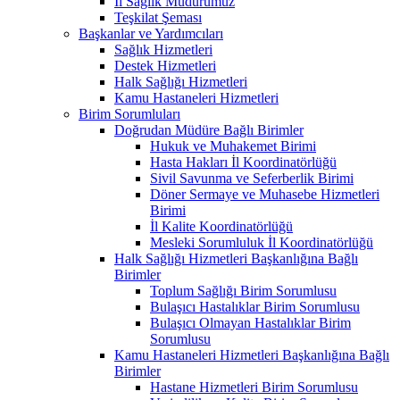
İl Sağlık Müdürümüz
Teşkilat Şeması
Başkanlar ve Yardımcıları
Sağlık Hizmetleri
Destek Hizmetleri
Halk Sağlığı Hizmetleri
Kamu Hastaneleri Hizmetleri
Birim Sorumluları
Doğrudan Müdüre Bağlı Birimler
Hukuk ve Muhakemet Birimi
Hasta Hakları İl Koordinatörlüğü
Sivil Savunma ve Seferberlik Birimi
Döner Sermaye ve Muhasebe Hizmetleri
Birimi
İl Kalite Koordinatörlüğü
Mesleki Sorumluluk İl Koordinatörlüğü
Halk Sağlığı Hizmetleri Başkanlığına Bağlı
Birimler
Toplum Sağlığı Birim Sorumlusu
Bulaşıcı Hastalıklar Birim Sorumlusu
Bulaşıcı Olmayan Hastalıklar Birim
Sorumlusu
Kamu Hastaneleri Hizmetleri Başkanlığına Bağlı
Birimler
Hastane Hizmetleri Birim Sorumlusu