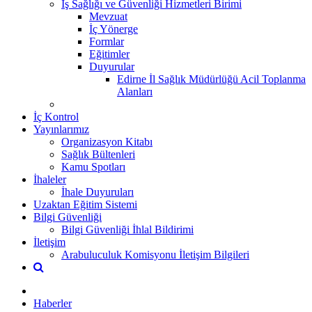
İş Sağlığı ve Güvenliği Hizmetleri Birimi
Mevzuat
İç Yönerge
Formlar
Eğitimler
Duyurular
Edirne İl Sağlık Müdürlüğü Acil Toplanma
Alanları
İç Kontrol
Yayınlarımız
Organizasyon Kitabı
Sağlık Bültenleri
Kamu Spotları
İhaleler
İhale Duyuruları
Uzaktan Eğitim Sistemi
Bilgi Güvenliği
Bilgi Güvenliği İhlal Bildirimi
İletişim
Arabuluculuk Komisyonu İletişim Bilgileri
Haberler