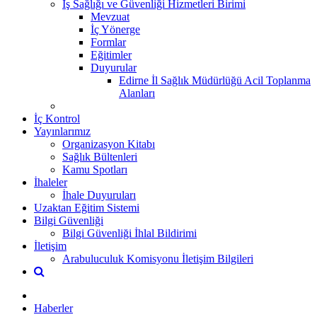
İş Sağlığı ve Güvenliği Hizmetleri Birimi
Mevzuat
İç Yönerge
Formlar
Eğitimler
Duyurular
Edirne İl Sağlık Müdürlüğü Acil Toplanma
Alanları
İç Kontrol
Yayınlarımız
Organizasyon Kitabı
Sağlık Bültenleri
Kamu Spotları
İhaleler
İhale Duyuruları
Uzaktan Eğitim Sistemi
Bilgi Güvenliği
Bilgi Güvenliği İhlal Bildirimi
İletişim
Arabuluculuk Komisyonu İletişim Bilgileri
Haberler