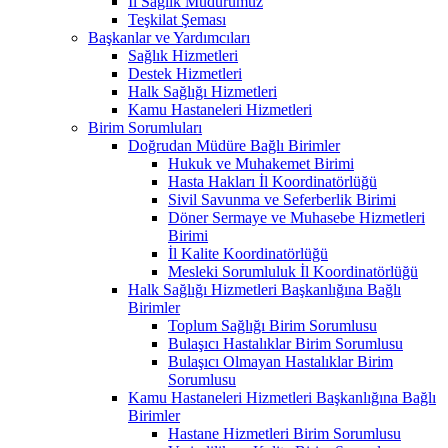
İl Sağlık Müdürümüz
Teşkilat Şeması
Başkanlar ve Yardımcıları
Sağlık Hizmetleri
Destek Hizmetleri
Halk Sağlığı Hizmetleri
Kamu Hastaneleri Hizmetleri
Birim Sorumluları
Doğrudan Müdüre Bağlı Birimler
Hukuk ve Muhakemet Birimi
Hasta Hakları İl Koordinatörlüğü
Sivil Savunma ve Seferberlik Birimi
Döner Sermaye ve Muhasebe Hizmetleri
Birimi
İl Kalite Koordinatörlüğü
Mesleki Sorumluluk İl Koordinatörlüğü
Halk Sağlığı Hizmetleri Başkanlığına Bağlı
Birimler
Toplum Sağlığı Birim Sorumlusu
Bulaşıcı Hastalıklar Birim Sorumlusu
Bulaşıcı Olmayan Hastalıklar Birim
Sorumlusu
Kamu Hastaneleri Hizmetleri Başkanlığına Bağlı
Birimler
Hastane Hizmetleri Birim Sorumlusu