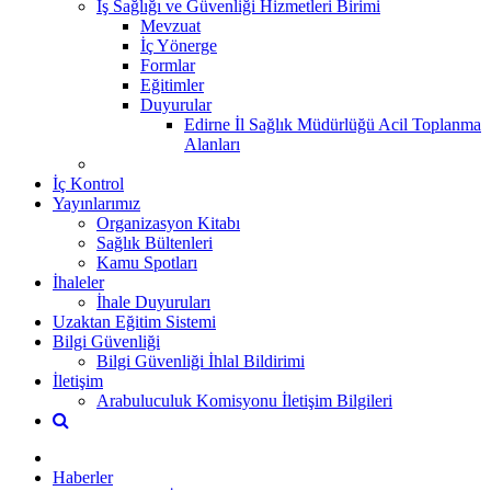
İş Sağlığı ve Güvenliği Hizmetleri Birimi
Mevzuat
İç Yönerge
Formlar
Eğitimler
Duyurular
Edirne İl Sağlık Müdürlüğü Acil Toplanma
Alanları
İç Kontrol
Yayınlarımız
Organizasyon Kitabı
Sağlık Bültenleri
Kamu Spotları
İhaleler
İhale Duyuruları
Uzaktan Eğitim Sistemi
Bilgi Güvenliği
Bilgi Güvenliği İhlal Bildirimi
İletişim
Arabuluculuk Komisyonu İletişim Bilgileri
Haberler