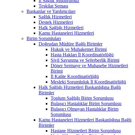
İl Sağlık Müdürümüz
Teşkilat Şeması
Başkanlar ve Yardımcıları
Sağlık Hizmetleri
Destek Hizmetleri
Halk Sağlığı Hizmetleri
Kamu Hastaneleri Hizmetleri
Birim Sorumluları
Doğrudan Müdüre Bağlı Birimler
Hukuk ve Muhakemet Birimi
Hasta Hakları İl Koordinatörlüğü
Sivil Savunma ve Seferberlik Birimi
Döner Sermaye ve Muhasebe Hizmetleri
Birimi
İl Kalite Koordinatörlüğü
Mesleki Sorumluluk İl Koordinatörlüğü
Halk Sağlığı Hizmetleri Başkanlığına Bağlı
Birimler
Toplum Sağlığı Birim Sorumlusu
Bulaşıcı Hastalıklar Birim Sorumlusu
Bulaşıcı Olmayan Hastalıklar Birim
Sorumlusu
Kamu Hastaneleri Hizmetleri Başkanlığına Bağlı
Birimler
Hastane Hizmetleri Birim Sorumlusu