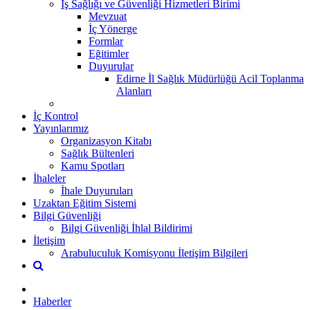
İş Sağlığı ve Güvenliği Hizmetleri Birimi
Mevzuat
İç Yönerge
Formlar
Eğitimler
Duyurular
Edirne İl Sağlık Müdürlüğü Acil Toplanma
Alanları
İç Kontrol
Yayınlarımız
Organizasyon Kitabı
Sağlık Bültenleri
Kamu Spotları
İhaleler
İhale Duyuruları
Uzaktan Eğitim Sistemi
Bilgi Güvenliği
Bilgi Güvenliği İhlal Bildirimi
İletişim
Arabuluculuk Komisyonu İletişim Bilgileri
Haberler