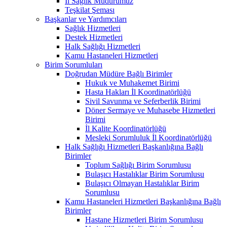
İl Sağlık Müdürümüz
Teşkilat Şeması
Başkanlar ve Yardımcıları
Sağlık Hizmetleri
Destek Hizmetleri
Halk Sağlığı Hizmetleri
Kamu Hastaneleri Hizmetleri
Birim Sorumluları
Doğrudan Müdüre Bağlı Birimler
Hukuk ve Muhakemet Birimi
Hasta Hakları İl Koordinatörlüğü
Sivil Savunma ve Seferberlik Birimi
Döner Sermaye ve Muhasebe Hizmetleri
Birimi
İl Kalite Koordinatörlüğü
Mesleki Sorumluluk İl Koordinatörlüğü
Halk Sağlığı Hizmetleri Başkanlığına Bağlı
Birimler
Toplum Sağlığı Birim Sorumlusu
Bulaşıcı Hastalıklar Birim Sorumlusu
Bulaşıcı Olmayan Hastalıklar Birim
Sorumlusu
Kamu Hastaneleri Hizmetleri Başkanlığına Bağlı
Birimler
Hastane Hizmetleri Birim Sorumlusu