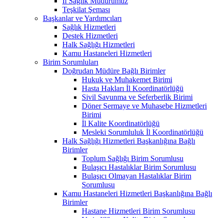
İl Sağlık Müdürümüz
Teşkilat Şeması
Başkanlar ve Yardımcıları
Sağlık Hizmetleri
Destek Hizmetleri
Halk Sağlığı Hizmetleri
Kamu Hastaneleri Hizmetleri
Birim Sorumluları
Doğrudan Müdüre Bağlı Birimler
Hukuk ve Muhakemet Birimi
Hasta Hakları İl Koordinatörlüğü
Sivil Savunma ve Seferberlik Birimi
Döner Sermaye ve Muhasebe Hizmetleri
Birimi
İl Kalite Koordinatörlüğü
Mesleki Sorumluluk İl Koordinatörlüğü
Halk Sağlığı Hizmetleri Başkanlığına Bağlı
Birimler
Toplum Sağlığı Birim Sorumlusu
Bulaşıcı Hastalıklar Birim Sorumlusu
Bulaşıcı Olmayan Hastalıklar Birim
Sorumlusu
Kamu Hastaneleri Hizmetleri Başkanlığına Bağlı
Birimler
Hastane Hizmetleri Birim Sorumlusu