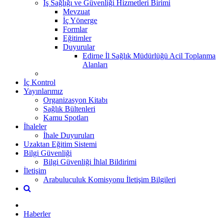
İş Sağlığı ve Güvenliği Hizmetleri Birimi
Mevzuat
İç Yönerge
Formlar
Eğitimler
Duyurular
Edirne İl Sağlık Müdürlüğü Acil Toplanma
Alanları
İç Kontrol
Yayınlarımız
Organizasyon Kitabı
Sağlık Bültenleri
Kamu Spotları
İhaleler
İhale Duyuruları
Uzaktan Eğitim Sistemi
Bilgi Güvenliği
Bilgi Güvenliği İhlal Bildirimi
İletişim
Arabuluculuk Komisyonu İletişim Bilgileri
Haberler