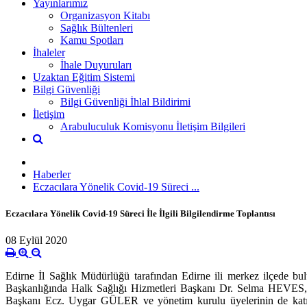
Yayınlarımız
Organizasyon Kitabı
Sağlık Bültenleri
Kamu Spotları
İhaleler
İhale Duyuruları
Uzaktan Eğitim Sistemi
Bilgi Güvenliği
Bilgi Güvenliği İhlal Bildirimi
İletişim
Arabuluculuk Komisyonu İletişim Bilgileri
Haberler
Eczacılara Yönelik Covid-19 Süreci ...
Eczacılara Yönelik Covid-19 Süreci İle İlgili Bilgilendirme Toplantısı
08 Eylül 2020
Edirne İl Sağlık Müdürlüğü tarafından Edirne ili merkez ilçede bu
Başkanlığında Halk Sağlığı Hizmetleri Başkanı Dr. Selma HEVES,
Başkanı Ecz. Uygar GÜLER ve yönetim kurulu üyelerinin de katıldı