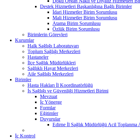
Doku Organ Nakli ve Diyaliz Hizmetleri B
Destek Hizmetleri Başkanlığına Bağlı Birimler
İdari Hizmetler Birim Sorumlusu
Mali Hizmetler Birim Sorumlusu
Atama Birim Sorumlusu
Özlük Birim Sorumlusu
Birimlerin Görevleri
Kurumlar
Halk Sağlığı Laboratuvarı
Toplum Sağlığı Merkezleri
Hastaneler
İlçe Sağlık Müdürlükleri
Sağlıklı Hayat Merkezleri
Aile Sağlığı Merkezleri
Birimler
Hasta Hakları İl Koordinatörlüğü
İş Sağlığı ve Güvenliği Hizmetleri Birimi
Mevzuat
İç Yönerge
Formlar
Eğitimler
Duyurular
Edirne İl Sağlık Müdürlüğü Acil Toplanma A
İç Kontrol