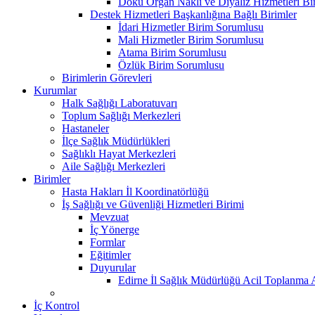
Doku Organ Nakli ve Diyaliz Hizmetleri B
Destek Hizmetleri Başkanlığına Bağlı Birimler
İdari Hizmetler Birim Sorumlusu
Mali Hizmetler Birim Sorumlusu
Atama Birim Sorumlusu
Özlük Birim Sorumlusu
Birimlerin Görevleri
Kurumlar
Halk Sağlığı Laboratuvarı
Toplum Sağlığı Merkezleri
Hastaneler
İlçe Sağlık Müdürlükleri
Sağlıklı Hayat Merkezleri
Aile Sağlığı Merkezleri
Birimler
Hasta Hakları İl Koordinatörlüğü
İş Sağlığı ve Güvenliği Hizmetleri Birimi
Mevzuat
İç Yönerge
Formlar
Eğitimler
Duyurular
Edirne İl Sağlık Müdürlüğü Acil Toplanma A
İç Kontrol