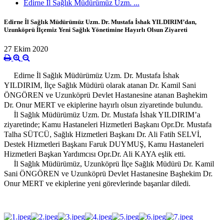
Edirne İl Sağlık Müdürümüz Uzm. ...
Edirne İl Sağlık Müdürümüz Uzm. Dr. Mustafa İshak YILDIRIM’dan,
Uzunköprü İlçemiz Yeni Sağlık Yönetimine Hayırlı Olsun Ziyareti
27 Ekim 2020
     Edirne İl Sağlık Müdürümüz Uzm. Dr. Mustafa İshak 
YILDIRIM, İlçe Sağlık Müdürü olarak atanan Dr. Kamil Sani 
ÖNGÖREN ve Uzunköprü Devlet Hastanesine atanan Başhekim 
Dr. Onur MERT ve ekiplerine hayırlı olsun ziyaretinde bulundu. 
     İl Sağlık Müdürümüz Uzm. Dr. Mustafa İshak YILDIRIM’a 
ziyaretinde; Kamu Hastaneleri Hizmetleri Başkanı Opr.Dr. Mustafa 
Talha SÜTCÜ, Sağlık Hizmetleri Başkanı Dr. Ali Fatih SELVİ, 
Destek Hizmetleri Başkanı Faruk DUYMUŞ, Kamu Hastaneleri 
Hizmetleri Başkan Yardımcısı Opr.Dr. Ali KAYA eşlik etti. 
     İl Sağlık Müdürümüz, Uzunköprü İlçe Sağlık Müdürü Dr. Kamil 
Sani ÖNGÖREN ve Uzunköprü Devlet Hastanesine Başhekim Dr. 
Onur MERT ve ekiplerine yeni görevlerinde başarılar diledi.