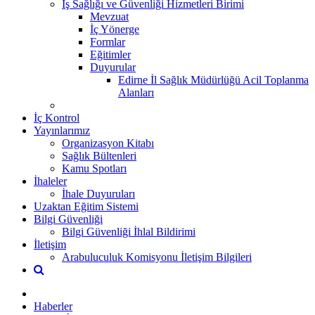
İş Sağlığı ve Güvenliği Hizmetleri Birimi
Mevzuat
İç Yönerge
Formlar
Eğitimler
Duyurular
Edirne İl Sağlık Müdürlüğü Acil Toplanma
Alanları
İç Kontrol
Yayınlarımız
Organizasyon Kitabı
Sağlık Bültenleri
Kamu Spotları
İhaleler
İhale Duyuruları
Uzaktan Eğitim Sistemi
Bilgi Güvenliği
Bilgi Güvenliği İhlal Bildirimi
İletişim
Arabuluculuk Komisyonu İletişim Bilgileri
Haberler