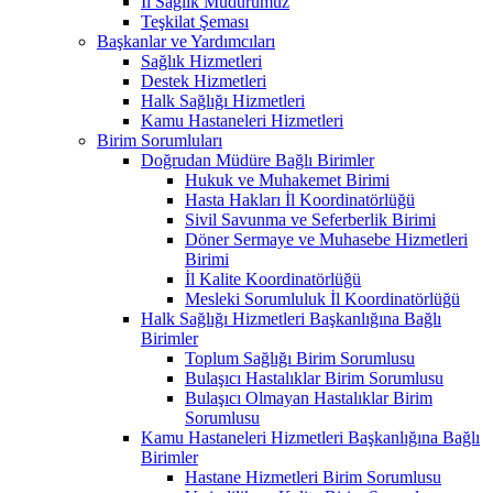
İl Sağlık Müdürümüz
Teşkilat Şeması
Başkanlar ve Yardımcıları
Sağlık Hizmetleri
Destek Hizmetleri
Halk Sağlığı Hizmetleri
Kamu Hastaneleri Hizmetleri
Birim Sorumluları
Doğrudan Müdüre Bağlı Birimler
Hukuk ve Muhakemet Birimi
Hasta Hakları İl Koordinatörlüğü
Sivil Savunma ve Seferberlik Birimi
Döner Sermaye ve Muhasebe Hizmetleri
Birimi
İl Kalite Koordinatörlüğü
Mesleki Sorumluluk İl Koordinatörlüğü
Halk Sağlığı Hizmetleri Başkanlığına Bağlı
Birimler
Toplum Sağlığı Birim Sorumlusu
Bulaşıcı Hastalıklar Birim Sorumlusu
Bulaşıcı Olmayan Hastalıklar Birim
Sorumlusu
Kamu Hastaneleri Hizmetleri Başkanlığına Bağlı
Birimler
Hastane Hizmetleri Birim Sorumlusu