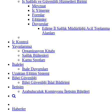
İş Sağlığı ve Güvenliği Hizmetleri Birimi
Mevzuat
İç Yönerge
Formlar
Eğitimler
Duyurular
Edirne İl Sağlık Müdürlüğü Acil Toplanma
Alanları
İç Kontrol
Yayınlarımız
Organizasyon Kitabı
Sağlık Bültenleri
Kamu Spotları
İhaleler
İhale Duyuruları
Uzaktan Eğitim Sistemi
Bilgi Güvenliği
Bilgi Güvenliği İhlal Bildirimi
İletişim
Arabuluculuk Komisyonu İletişim Bilgileri
Haberler