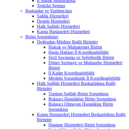
İl Sağlık Müdürümüz
Teşkilat Şeması
Başkanlar ve Yardımcıları
Sağlık Hizmetleri
Destek Hizmetleri
Halk Sağlığı Hizmetleri
Kamu Hastaneleri Hizmetleri
Birim Sorumluları
Doğrudan Müdüre Bağlı Birimler
Hukuk ve Muhakemet Birimi
Hasta Hakları İl Koordinatörlüğü
Sivil Savunma ve Seferberlik Birimi
Döner Sermaye ve Muhasebe Hizmetleri
Birimi
İl Kalite Koordinatörlüğü
Mesleki Sorumluluk İl Koordinatörlüğü
Halk Sağlığı Hizmetleri Başkanlığına Bağlı
Birimler
Toplum Sağlığı Birim Sorumlusu
Bulaşıcı Hastalıklar Birim Sorumlusu
Bulaşıcı Olmayan Hastalıklar Birim
Sorumlusu
Kamu Hastaneleri Hizmetleri Başkanlığına Bağlı
Birimler
Hastane Hizmetleri Birim Sorumlusu