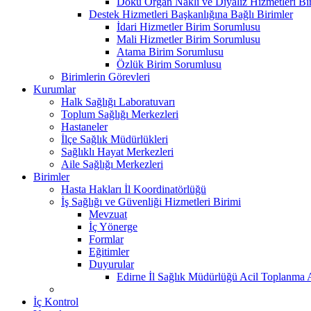
Doku Organ Nakli ve Diyaliz Hizmetleri B
Destek Hizmetleri Başkanlığına Bağlı Birimler
İdari Hizmetler Birim Sorumlusu
Mali Hizmetler Birim Sorumlusu
Atama Birim Sorumlusu
Özlük Birim Sorumlusu
Birimlerin Görevleri
Kurumlar
Halk Sağlığı Laboratuvarı
Toplum Sağlığı Merkezleri
Hastaneler
İlçe Sağlık Müdürlükleri
Sağlıklı Hayat Merkezleri
Aile Sağlığı Merkezleri
Birimler
Hasta Hakları İl Koordinatörlüğü
İş Sağlığı ve Güvenliği Hizmetleri Birimi
Mevzuat
İç Yönerge
Formlar
Eğitimler
Duyurular
Edirne İl Sağlık Müdürlüğü Acil Toplanma A
İç Kontrol