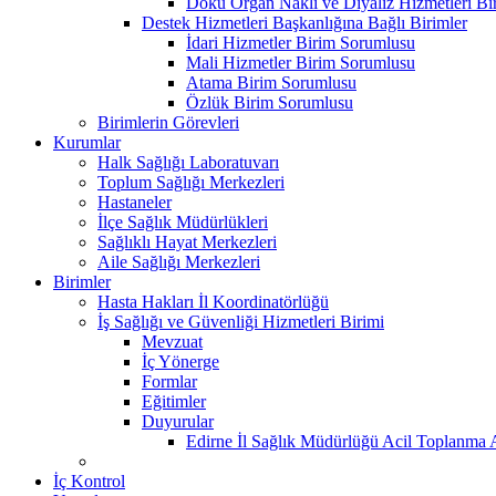
Doku Organ Nakli ve Diyaliz Hizmetleri B
Destek Hizmetleri Başkanlığına Bağlı Birimler
İdari Hizmetler Birim Sorumlusu
Mali Hizmetler Birim Sorumlusu
Atama Birim Sorumlusu
Özlük Birim Sorumlusu
Birimlerin Görevleri
Kurumlar
Halk Sağlığı Laboratuvarı
Toplum Sağlığı Merkezleri
Hastaneler
İlçe Sağlık Müdürlükleri
Sağlıklı Hayat Merkezleri
Aile Sağlığı Merkezleri
Birimler
Hasta Hakları İl Koordinatörlüğü
İş Sağlığı ve Güvenliği Hizmetleri Birimi
Mevzuat
İç Yönerge
Formlar
Eğitimler
Duyurular
Edirne İl Sağlık Müdürlüğü Acil Toplanma A
İç Kontrol