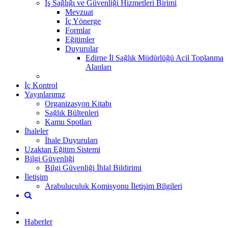
İş Sağlığı ve Güvenliği Hizmetleri Birimi
Mevzuat
İç Yönerge
Formlar
Eğitimler
Duyurular
Edirne İl Sağlık Müdürlüğü Acil Toplanma
Alanları
İç Kontrol
Yayınlarımız
Organizasyon Kitabı
Sağlık Bültenleri
Kamu Spotları
İhaleler
İhale Duyuruları
Uzaktan Eğitim Sistemi
Bilgi Güvenliği
Bilgi Güvenliği İhlal Bildirimi
İletişim
Arabuluculuk Komisyonu İletişim Bilgileri
Haberler