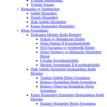
İl Sağlık Müdürümüz
Teşkilat Şeması
Başkanlar ve Yardımcıları
Sağlık Hizmetleri
Destek Hizmetleri
Halk Sağlığı Hizmetleri
Kamu Hastaneleri Hizmetleri
Birim Sorumluları
Doğrudan Müdüre Bağlı Birimler
Hukuk ve Muhakemet Birimi
Hasta Hakları İl Koordinatörlüğü
Sivil Savunma ve Seferberlik Birimi
Döner Sermaye ve Muhasebe Hizmetleri
Birimi
İl Kalite Koordinatörlüğü
Mesleki Sorumluluk İl Koordinatörlüğü
Halk Sağlığı Hizmetleri Başkanlığına Bağlı
Birimler
Toplum Sağlığı Birim Sorumlusu
Bulaşıcı Hastalıklar Birim Sorumlusu
Bulaşıcı Olmayan Hastalıklar Birim
Sorumlusu
Kamu Hastaneleri Hizmetleri Başkanlığına Bağlı
Birimler
Hastane Hizmetleri Birim Sorumlusu