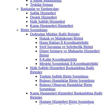
İl Sağlık Müdürümüz
Teşkilat Şeması
Başkanlar ve Yardımcıları
Sağlık Hizmetleri
Destek Hizmetleri
Halk Sağlığı Hizmetleri
Kamu Hastaneleri Hizmetleri
Birim Sorumluları
Doğrudan Müdüre Bağlı Birimler
Hukuk ve Muhakemet Birimi
Hasta Hakları İl Koordinatörlüğü
Sivil Savunma ve Seferberlik Birimi
Döner Sermaye ve Muhasebe Hizmetleri
Birimi
İl Kalite Koordinatörlüğü
Mesleki Sorumluluk İl Koordinatörlüğü
Halk Sağlığı Hizmetleri Başkanlığına Bağlı
Birimler
Toplum Sağlığı Birim Sorumlusu
Bulaşıcı Hastalıklar Birim Sorumlusu
Bulaşıcı Olmayan Hastalıklar Birim
Sorumlusu
Kamu Hastaneleri Hizmetleri Başkanlığına Bağlı
Birimler
Hastane Hizmetleri Birim Sorumlusu