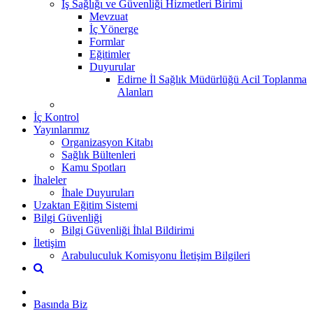
İş Sağlığı ve Güvenliği Hizmetleri Birimi
Mevzuat
İç Yönerge
Formlar
Eğitimler
Duyurular
Edirne İl Sağlık Müdürlüğü Acil Toplanma
Alanları
İç Kontrol
Yayınlarımız
Organizasyon Kitabı
Sağlık Bültenleri
Kamu Spotları
İhaleler
İhale Duyuruları
Uzaktan Eğitim Sistemi
Bilgi Güvenliği
Bilgi Güvenliği İhlal Bildirimi
İletişim
Arabuluculuk Komisyonu İletişim Bilgileri
Basında Biz