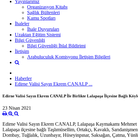
Yayınlarımız
Organizasyon Kitabı
Sağlık Bültenleri
Kamu Spotları
İhaleler
İhale Duyuruları
Uzaktan Eğitim Sistemi
Bilgi Güvenliği
Bilgi Güvenliği İhlal Bildirimi
İletişim
Arabuluculuk Komisyonu İletişim Bilgileri
Haberler
Edirne Valisi Sayın Ekrem CANALP ...
Edirne Valisi Sayın Ekrem CANALP İle Birlikte Lalapaşa İlçesine Bağlı Köyl
23 Nisan 2021
Edirne Valisi Sayın Ekrem CANALP, Lalapaşa Kaymakamı Mehmet Ça
Lalapaşa ilçesine bağlı Taşlımüsellim, Ortakçı, Kavaklı, Sarıdaniş
Dombay, Tuğlalık, Uzunbayır, Hüseyinpınar, Saksağan, Çatma, Yünlüc