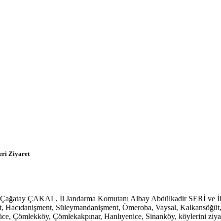
eri Ziyaret
ğatay ÇAKAL, İl Jandarma Komutanı Albay Abdülkadir SERİ ve İl S
ment, Hacıdanişment, Süleymandanişment, Ömeroba, Vaysal, Kalkansöğü
e, Çömlekköy, Çömlekakpınar, Hanlıyenice, Sinanköy, köylerini ziyare