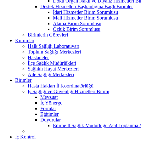
Doku Organ Nakli ve Diyaliz Hizmetleri B
Destek Hizmetleri Başkanlığına Bağlı Birimler
İdari Hizmetler Birim Sorumlusu
Mali Hizmetler Birim Sorumlusu
Atama Birim Sorumlusu
Özlük Birim Sorumlusu
Birimlerin Görevleri
Kurumlar
Halk Sağlığı Laboratuvarı
Toplum Sağlığı Merkezleri
Hastaneler
İlçe Sağlık Müdürlükleri
Sağlıklı Hayat Merkezleri
Aile Sağlığı Merkezleri
Birimler
Hasta Hakları İl Koordinatörlüğü
İş Sağlığı ve Güvenliği Hizmetleri Birimi
Mevzuat
İç Yönerge
Formlar
Eğitimler
Duyurular
Edirne İl Sağlık Müdürlüğü Acil Toplanma A
İç Kontrol