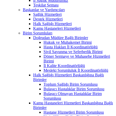
İl Sağlık Müdürümüz
Teşkilat Şeması
Başkanlar ve Yardımcıları
Sağlık Hizmetleri
Destek Hizmetleri
Halk Sağlığı Hizmetleri
Kamu Hastaneleri Hizmetleri
Birim Sorumluları
Doğrudan Müdüre Bağlı Birimler
Hukuk ve Muhakemet Birimi
Hasta Hakları İl Koordinatörlüğü
Sivil Savunma ve Seferberlik Birimi
Döner Sermaye ve Muhasebe Hizmetleri
Birimi
İl Kalite Koordinatörlüğü
Mesleki Sorumluluk İl Koordinatörlüğü
Halk Sağlığı Hizmetleri Başkanlığına Bağlı
Birimler
Toplum Sağlığı Birim Sorumlusu
Bulaşıcı Hastalıklar Birim Sorumlusu
Bulaşıcı Olmayan Hastalıklar Birim
Sorumlusu
Kamu Hastaneleri Hizmetleri Başkanlığına Bağlı
Birimler
Hastane Hizmetleri Birim Sorumlusu