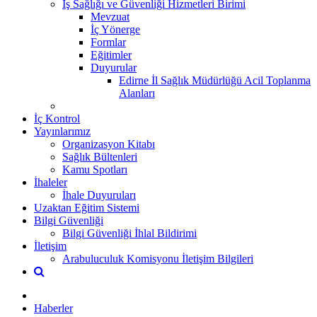
İş Sağlığı ve Güvenliği Hizmetleri Birimi
Mevzuat
İç Yönerge
Formlar
Eğitimler
Duyurular
Edirne İl Sağlık Müdürlüğü Acil Toplanma
Alanları
İç Kontrol
Yayınlarımız
Organizasyon Kitabı
Sağlık Bültenleri
Kamu Spotları
İhaleler
İhale Duyuruları
Uzaktan Eğitim Sistemi
Bilgi Güvenliği
Bilgi Güvenliği İhlal Bildirimi
İletişim
Arabuluculuk Komisyonu İletişim Bilgileri
Haberler