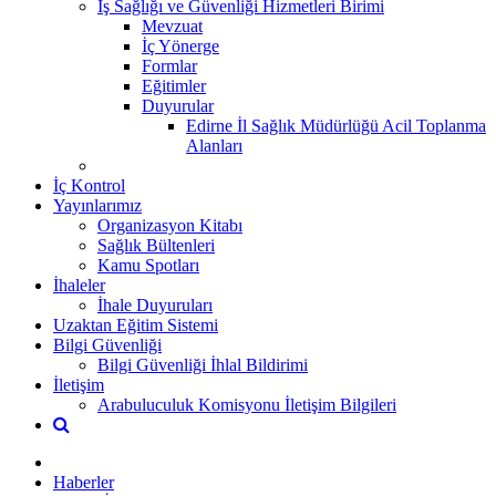
İş Sağlığı ve Güvenliği Hizmetleri Birimi
Mevzuat
İç Yönerge
Formlar
Eğitimler
Duyurular
Edirne İl Sağlık Müdürlüğü Acil Toplanma
Alanları
İç Kontrol
Yayınlarımız
Organizasyon Kitabı
Sağlık Bültenleri
Kamu Spotları
İhaleler
İhale Duyuruları
Uzaktan Eğitim Sistemi
Bilgi Güvenliği
Bilgi Güvenliği İhlal Bildirimi
İletişim
Arabuluculuk Komisyonu İletişim Bilgileri
Haberler