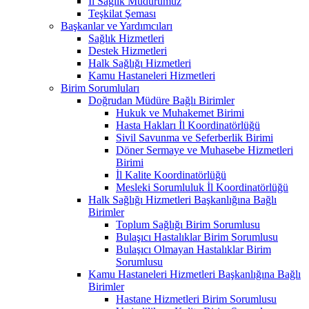
İl Sağlık Müdürümüz
Teşkilat Şeması
Başkanlar ve Yardımcıları
Sağlık Hizmetleri
Destek Hizmetleri
Halk Sağlığı Hizmetleri
Kamu Hastaneleri Hizmetleri
Birim Sorumluları
Doğrudan Müdüre Bağlı Birimler
Hukuk ve Muhakemet Birimi
Hasta Hakları İl Koordinatörlüğü
Sivil Savunma ve Seferberlik Birimi
Döner Sermaye ve Muhasebe Hizmetleri
Birimi
İl Kalite Koordinatörlüğü
Mesleki Sorumluluk İl Koordinatörlüğü
Halk Sağlığı Hizmetleri Başkanlığına Bağlı
Birimler
Toplum Sağlığı Birim Sorumlusu
Bulaşıcı Hastalıklar Birim Sorumlusu
Bulaşıcı Olmayan Hastalıklar Birim
Sorumlusu
Kamu Hastaneleri Hizmetleri Başkanlığına Bağlı
Birimler
Hastane Hizmetleri Birim Sorumlusu