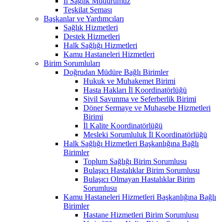
İl Sağlık Müdürümüz
Teşkilat Şeması
Başkanlar ve Yardımcıları
Sağlık Hizmetleri
Destek Hizmetleri
Halk Sağlığı Hizmetleri
Kamu Hastaneleri Hizmetleri
Birim Sorumluları
Doğrudan Müdüre Bağlı Birimler
Hukuk ve Muhakemet Birimi
Hasta Hakları İl Koordinatörlüğü
Sivil Savunma ve Seferberlik Birimi
Döner Sermaye ve Muhasebe Hizmetleri
Birimi
İl Kalite Koordinatörlüğü
Mesleki Sorumluluk İl Koordinatörlüğü
Halk Sağlığı Hizmetleri Başkanlığına Bağlı
Birimler
Toplum Sağlığı Birim Sorumlusu
Bulaşıcı Hastalıklar Birim Sorumlusu
Bulaşıcı Olmayan Hastalıklar Birim
Sorumlusu
Kamu Hastaneleri Hizmetleri Başkanlığına Bağlı
Birimler
Hastane Hizmetleri Birim Sorumlusu