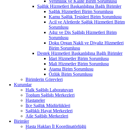
Verimlilik ve Kalite Birim Sorumlusu
Sağlık Hizmetleri Başkanlığına Bağlı Birimler
Sağlık Hizmetleri Birim Sorumlusu
Kamu Sağlık Tesisleri Birim Sorumlusu
Acil ve Afetlerde Sağlık Hizmetleri Birim
Sorumlusu
Ağız ve Diş Sağlığı Hizmetleri Birim
Sorumlusu
Doku Organ Nakli ve Diyaliz Hizmetleri
Birim Sorumlusu
Destek Hizmetleri Başkanlığına Bağlı Birimler
İdari Hizmetler Birim Sorumlusu
Mali Hizmetler Birim Sorumlusu
Atama Birim Sorumlusu
Özlük Birim Sorumlusu
Birimlerin Görevleri
Kurumlar
Halk Sağlığı Laboratuvarı
Toplum Sağlığı Merkezleri
Hastaneler
İlçe Sağlık Müdürlükleri
Sağlıklı Hayat Merkezleri
Aile Sağlığı Merkezleri
Birimler
Hasta Hakları İl Koordinatörlüğü