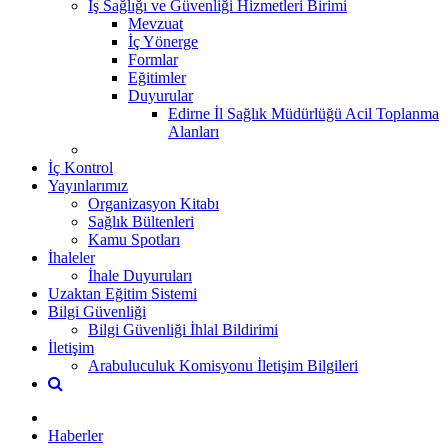
İş Sağlığı ve Güvenliği Hizmetleri Birimi
Mevzuat
İç Yönerge
Formlar
Eğitimler
Duyurular
Edirne İl Sağlık Müdürlüğü Acil Toplanma
Alanları
İç Kontrol
Yayınlarımız
Organizasyon Kitabı
Sağlık Bültenleri
Kamu Spotları
İhaleler
İhale Duyuruları
Uzaktan Eğitim Sistemi
Bilgi Güvenliği
Bilgi Güvenliği İhlal Bildirimi
İletişim
Arabuluculuk Komisyonu İletişim Bilgileri
Haberler