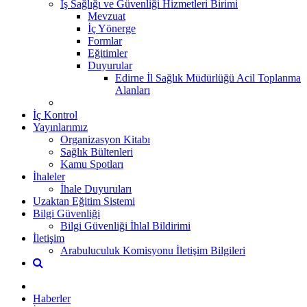
İş Sağlığı ve Güvenliği Hizmetleri Birimi
Mevzuat
İç Yönerge
Formlar
Eğitimler
Duyurular
Edirne İl Sağlık Müdürlüğü Acil Toplanma
Alanları
İç Kontrol
Yayınlarımız
Organizasyon Kitabı
Sağlık Bültenleri
Kamu Spotları
İhaleler
İhale Duyuruları
Uzaktan Eğitim Sistemi
Bilgi Güvenliği
Bilgi Güvenliği İhlal Bildirimi
İletişim
Arabuluculuk Komisyonu İletişim Bilgileri
Haberler