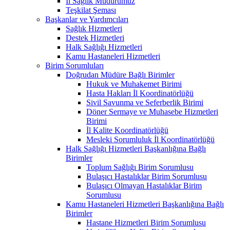
İl Sağlık Müdürümüz
Teşkilat Şeması
Başkanlar ve Yardımcıları
Sağlık Hizmetleri
Destek Hizmetleri
Halk Sağlığı Hizmetleri
Kamu Hastaneleri Hizmetleri
Birim Sorumluları
Doğrudan Müdüre Bağlı Birimler
Hukuk ve Muhakemet Birimi
Hasta Hakları İl Koordinatörlüğü
Sivil Savunma ve Seferberlik Birimi
Döner Sermaye ve Muhasebe Hizmetleri
Birimi
İl Kalite Koordinatörlüğü
Mesleki Sorumluluk İl Koordinatörlüğü
Halk Sağlığı Hizmetleri Başkanlığına Bağlı
Birimler
Toplum Sağlığı Birim Sorumlusu
Bulaşıcı Hastalıklar Birim Sorumlusu
Bulaşıcı Olmayan Hastalıklar Birim
Sorumlusu
Kamu Hastaneleri Hizmetleri Başkanlığına Bağlı
Birimler
Hastane Hizmetleri Birim Sorumlusu